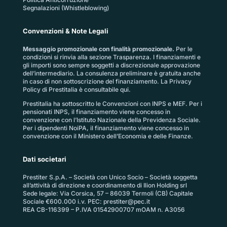
Segnalazioni (Whistleblowing)
Convenzioni & Note Legali
Messaggio promozionale con finalità promozionale.
Per le
condizioni si rinvia alla sezione
Trasparenza
. I finanziamenti e
gli importi sono sempre soggetti a discrezionale approvazione
dell’intermediario. La consulenza preliminare è gratuita anche
in caso di non sottoscrizione del finanziamento. La
Privacy
Policy di Prestitalia
è consultabile qui.
Prestitalia ha sottoscritto le Convenzioni con INPS e MEF. Per i
pensionati INPS, il finanziamento viene concesso in
convenzione con l’Istituto Nazionale della Previdenza Sociale.
Per i dipendenti NoiPA, il finanziamento viene concesso in
convenzione con il Ministero dell’Economia e delle Finanze.
Dati societari
Prestiter S.p.A. – Società con Unico Socio – Società soggetta
all’attività di direzione e coordinamento di Ilion Holding srl
Sede legale: Via Corsica, 57 – 86039 Termoli (CB) Capitale
Sociale €600.000 i.v. PEC:
prestiter@pec.it
REA CB-116399 – P.IVA 01542900707 mOAM n. A3056