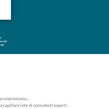
a.
nza del
 del
000,91
0 euro.
 caso di
ta e/o una
a ai
iamenti
 un matrimonio...
a capillare rete di consulenti esperti.