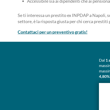
Accessibile sia ai dipendenti che ai pensionat
Se ti interessa un prestito ex INPDAP a Napoli, sc
settore, è la risposta giusta per chi cerca prestiti
Contattaci per un preventivo gratis!
Dal
1 
massim
massim
4,80%