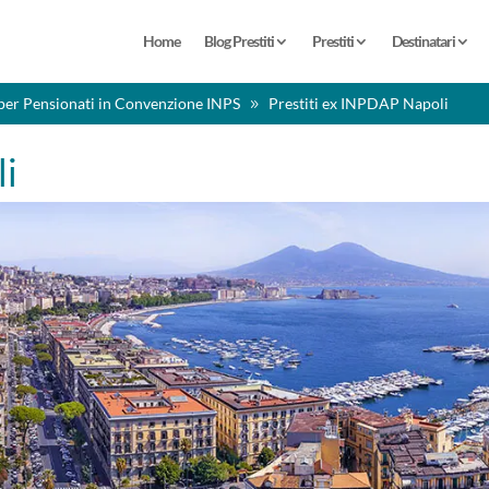
Home
Blog Prestiti
Prestiti
Destinatari
per Pensionati in Convenzione INPS
Prestiti ex INPDAP Napoli
li