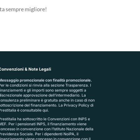
ita sempre migliore!
Convenzioni & Note Legali
Messaggio promozionale con finalità promozionale.
er le condizioni si rinvia alla sezione
Trasparenza
. I
finanziamenti e gli importi sono sempre soggetti a
discrezionale approvazione dell’intermediario. La
consulenza preliminare è gratuita anche in caso di non
sottoscrizione del finanziamento. La
Privacy Policy di
restitalia
è consultabile qui.
Prestitalia ha sottoscritto le Convenzioni con INPS e
MEF. Per i pensionati INPS, il finanziamento viene
concesso in convenzione con l’Istituto Nazionale della
Previdenza Sociale. Per i dipendenti NoiPA, il
finanziamento viene concesso in convenzione con il