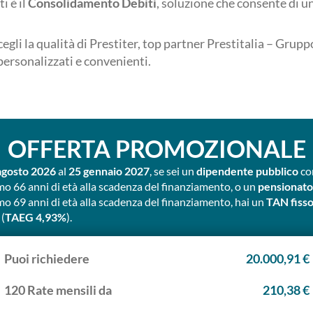
i è il
Consolidamento Debiti
, soluzione che consente di un
egli la qualità di Prestiter, top partner Prestitalia – Grup
 personalizzati e convenienti.
OFFERTA PROMOZIONALE
agosto 2026
al
25 gennaio 2027
, se sei un
dipendente pubblico
co
o 66 anni di età alla scadenza del finanziamento, o un
pensionat
o 69 anni di età alla scadenza del finanziamento, hai un
TAN fisso
(
TAEG 4,93%
).
Puoi richiedere
20.000,91 €
120 Rate mensili da
210,38 €