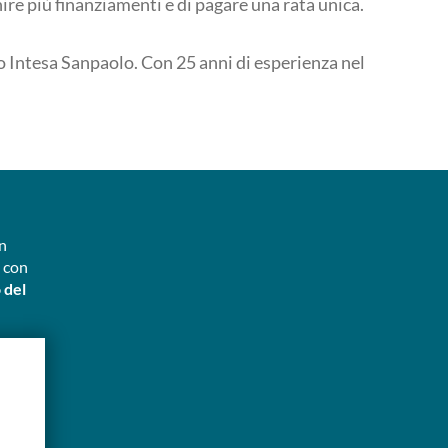
ire più finanziamenti e di pagare una rata unica.
po Intesa Sanpaolo. Con 25 anni di esperienza nel
n
o
con
 del