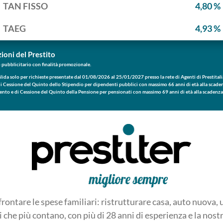
TAN FISSO
4,80 %
TAEG
4,93 %
ioni del Prestito
 pubblicitario con finalità promozionale.
lida solo per richieste presentate dal 01/08/2026 al 25/01/2027 presso la rete di Agenti di Prestitali
i Cessione del Quinto dello Stipendio per dipendenti pubblici con massimo 66 anni di età alla scade
ento e di Cessione del Quinto della Pensione per pensionati con massimo 69 anni di età alla scadenza
ento: 120 rate mensili da 210,38 euro, TAN fisso 4,80%, TAEG 4,93%. Importo totale del credito 20.
osto totale del credito è pari a 5.244,69 euro e comprende: interessi 5.226,69 euro e oneri fiscali 18,0
otale dovuto dal consumatore 25.245,60 euro. Le condizioni di offerta potranno subire variazioni in
attraverso canali diversi da quello degli agenti Prestitalia oppure in caso di richiesta di un importo, ra
ersa da quelli rappresentati nell’esempio. Per le condizioni contrattuali di offerta al pubblico si rinvi
 informativi sul prodotto disponibili nella sezione “
Trasparenza
” del sito
www.prestitalia.it
. Finanz
d approvazione ed erogazione di Prestitalia S.p.A.
e promozione è svolta da Prestiter S.p.A., agente in attività finanziaria iscritto all’OAM n. A3056,
tario della società Prestitalia S.p.A appartenente al Gruppo Intesa Sanpaolo.
frontare le spese familiari: ristrutturare casa, auto nuova,
 che più contano, con più di 28 anni di esperienza e la nostr