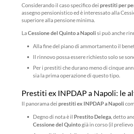
Considerando il caso specifico dei
prestiti per p
assegno pensionistico ed è interessato alla Cessi
superiore alla pensione minima.
La
Cessione del Quinto a
Napoli
si può anche rin
Alla fine del piano di ammortamento il benef
Il rinnovo possa essere richiesto solo se son
Per i prestiti che durano meno di cinque ann
sia la prima operazione di questo tipo.
Prestiti ex INPDAP a Napoli: le al
Il panorama dei
prestiti ex INPDAP a Napoli
comp
Degno di nota è il
Prestito Delega
, detto a
Cessione del Quinto
già in corso (il preliev