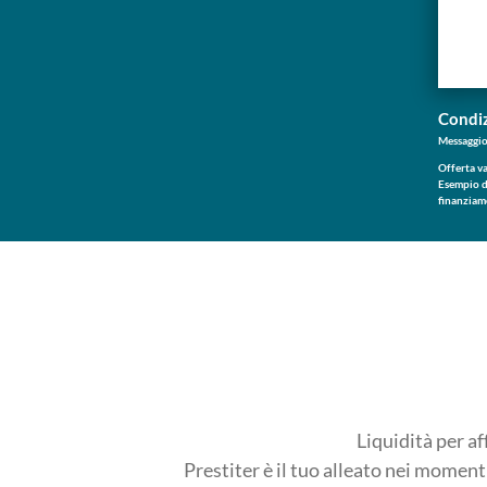
Condiz
Messaggio
Offerta va
Esempio d
finanziam
finanziam
euro. Il c
Importo t
richiesta 
durata div
Documenti
soggetti a
La present
monomanda
Liquidità per af
Prestiter è il tuo alleato nei momenti