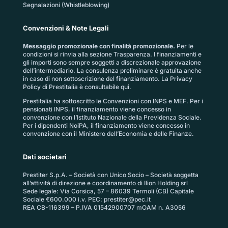
Segnalazioni (Whistleblowing)
Convenzioni & Note Legali
Messaggio promozionale con finalità promozionale.
Per le
condizioni si rinvia alla sezione
Trasparenza
. I finanziamenti e
gli importi sono sempre soggetti a discrezionale approvazione
dell’intermediario. La consulenza preliminare è gratuita anche
in caso di non sottoscrizione del finanziamento. La
Privacy
Policy di Prestitalia
è consultabile qui.
Prestitalia ha sottoscritto le Convenzioni con INPS e MEF. Per i
pensionati INPS, il finanziamento viene concesso in
convenzione con l’Istituto Nazionale della Previdenza Sociale.
Per i dipendenti NoiPA, il finanziamento viene concesso in
convenzione con il Ministero dell’Economia e delle Finanze.
Dati societari
Prestiter S.p.A. – Società con Unico Socio – Società soggetta
all’attività di direzione e coordinamento di Ilion Holding srl
Sede legale: Via Corsica, 57 – 86039 Termoli (CB) Capitale
Sociale €600.000 i.v. PEC:
prestiter@pec.it
REA CB-116399 – P.IVA 01542900707 mOAM n. A3056