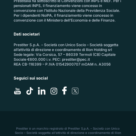
Prestitalia ha sottoscritto le Convenzioni con INPS e MEF. Per i
pensionati INPS, il finanziamento viene concesso in
convenzione con l’Istituto Nazionale della Previdenza Sociale.
Per i dipendenti NoiPA, il finanziamento viene concesso in
convenzione con il Ministero dell’Economia e delle Finanze.
Dati societari
Prestiter S.p.A. – Società con Unico Socio – Società soggetta
all’attività di direzione e coordinamento di Ilion Holding srl
Sede legale: Via Corsica, 57 – 86039 Termoli (CB) Capitale
Sociale €600.000 i.v. PEC:
prestiter@pec.it
REA CB-116399 – P.IVA 01542900707 mOAM n. A3056
Seguici sui social
Prestiter è un marchio registrato di Prestiter S.p.A. – Società con Unico
Socio – Società soggetta all’attività di direzione e coordinamento di Ilion