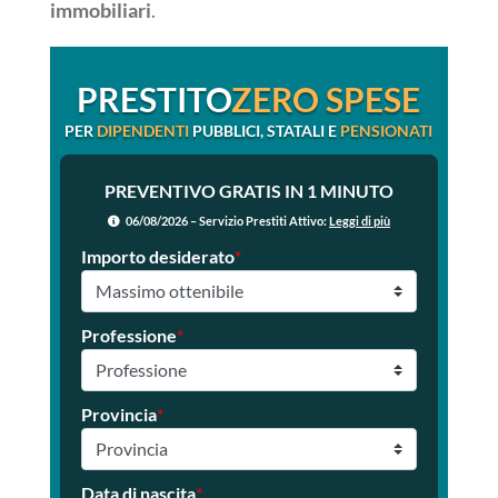
immobiliari
.
PRESTITO
ZERO SPESE
PER
DIPENDENTI
PUBBLICI, STATALI E
PENSIONATI
PREVENTIVO GRATIS IN 1 MINUTO
06/08/2026 – Servizio Prestiti Attivo:
Leggi di più
Importo desiderato
*
Professione
*
Provincia
*
Data di nascita
*