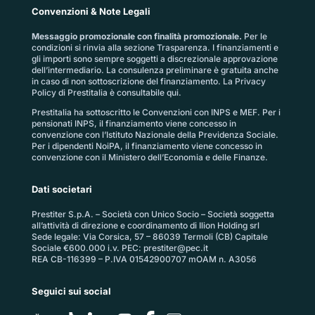
Convenzioni & Note Legali
Messaggio promozionale con finalità promozionale.
Per le
condizioni si rinvia alla sezione
Trasparenza
. I finanziamenti e
gli importi sono sempre soggetti a discrezionale approvazione
dell’intermediario. La consulenza preliminare è gratuita anche
in caso di non sottoscrizione del finanziamento. La
Privacy
Policy di Prestitalia
è consultabile qui.
Prestitalia ha sottoscritto le Convenzioni con INPS e MEF. Per i
pensionati INPS, il finanziamento viene concesso in
convenzione con l’Istituto Nazionale della Previdenza Sociale.
Per i dipendenti NoiPA, il finanziamento viene concesso in
convenzione con il Ministero dell’Economia e delle Finanze.
Dati societari
Prestiter S.p.A. – Società con Unico Socio – Società soggetta
all’attività di direzione e coordinamento di Ilion Holding srl
Sede legale: Via Corsica, 57 – 86039 Termoli (CB) Capitale
Sociale €600.000 i.v. PEC:
prestiter@pec.it
REA CB-116399 – P.IVA 01542900707 mOAM n. A3056
Seguici sui social