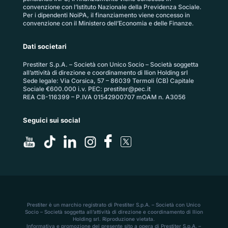
convenzione con l’Istituto Nazionale della Previdenza Sociale.
Per i dipendenti NoiPA, il finanziamento viene concesso in
convenzione con il Ministero dell’Economia e delle Finanze.
Dati societari
Prestiter S.p.A. – Società con Unico Socio – Società soggetta
all’attività di direzione e coordinamento di Ilion Holding srl
Sede legale: Via Corsica, 57 – 86039 Termoli (CB) Capitale
Sociale €600.000 i.v. PEC:
prestiter@pec.it
REA CB-116399 – P.IVA 01542900707 mOAM n. A3056
Seguici sui social
Prestiter è un marchio registrato di Prestiter S.p.A. – Società con Unico
Socio – Società soggetta all’attività di direzione e coordinamento di Ilion
Holding srl. Riproduzione vietata.
Informativa e promozione del presente sito a opera di Prestiter S.p.A. –