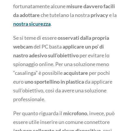
fortunatamente alcune
misure davvero facili
da adottare
che tutelano la nostra
privacy
e la
nostra sicurezza
.
Se si teme di essere
osservati dalla propria
webcam
del PC basta
applicare un po’ di
nastro adesivo sull’obiettivo
per evitare lo
spionaggio online. Per una soluzione meno
“casalinga” è possibile
acquistare
per pochi
euro
uno sportellino in plastica
da applicare
sull’obiettivo, così da avere una soluzione
professionale.
Per quanto riguarda il
microfono
, invece, può
essere utile inserire un comune connettore
jack
non collegato ad alcun dispositivo
, così