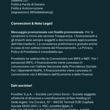
Sistema 231
Politica Parità di Genere
Politica Anticorruzione
Segnalazioni (Whistleblowing)
Convenzioni & Note Legali
Messaggio promozionale con finalità promozionale.
Per le
condizioni si rinvia alla sezione
Trasparenza
. I finanziamenti e
gli importi sono sempre soggetti a discrezionale approvazione
dell’intermediario. La consulenza preliminare è gratuita anche
in caso di non sottoscrizione del finanziamento. La
Privacy
Policy di Prestitalia
è consultabile qui.
Prestitalia ha sottoscritto le Convenzioni con INPS e MEF. Per i
pensionati INPS, il finanziamento viene concesso in
convenzione con l’Istituto Nazionale della Previdenza Sociale.
Per i dipendenti NoiPA, il finanziamento viene concesso in
convenzione con il Ministero dell’Economia e delle Finanze.
Dati societari
Prestiter S.p.A. – Società con Unico Socio – Società soggetta
all’attività di direzione e coordinamento di Ilion Holding srl
Sede legale: Via Corsica, 57 – 86039 Termoli (CB) Capitale
Sociale €600.000 i.v. PEC:
prestiter@pec.it
REA CB-116399 – P.IVA 01542900707 mOAM n. A3056