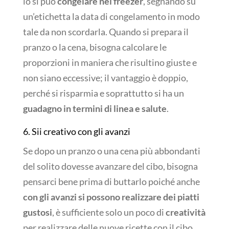
lo si può
congelare nel freezer
, segnando su
un’etichetta la data di congelamento in modo
tale da non scordarla. Quando si prepara il
pranzo o la cena, bisogna calcolare le
proporzioni in maniera che risultino giuste e
non siano eccessive; il vantaggio è doppio,
perché si risparmia e soprattutto si ha un
guadagno in termini di linea e salute
.
6. Sii creativo con gli avanzi
Se dopo un pranzo o una cena più abbondanti
del solito dovesse avanzare del cibo, bisogna
pensarci bene prima di buttarlo poiché anche
con gli avanzi si possono realizzare dei piatti
gustosi
, è sufficiente solo un poco di
creatività
per realizzare delle nuove ricette con il cibo