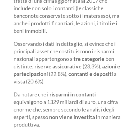
tratta di una cifra aggiornata al 2017 che
include non solo i contanti (le classiche
banconote conservate sotto il materasso), ma
anche i prodotti finanziari, le azioni, i titoli e i
beni immobili.
Osservando i dati in dettaglio, si evince che i
principali asset che costituiscono i risparmi
nazionali appartengono a
tre categorie
ben
distinte:
riserve assicurative
(23,3%),
azioni e
partecipazioni
(22,8%),
contanti e depositi
a
vista (20,6%).
Da notare che i
risparmi in contanti
equivalgono a 1329 miliardi di euro, una cifra
enorme che, sempre secondo le analisi degli
esperti, spesso
non viene investita
in maniera
produttiva.