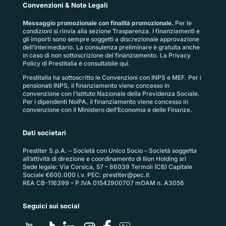
Convenzioni & Note Legali
Messaggio promozionale con finalità promozionale.
Per le
condizioni si rinvia alla sezione
Trasparenza
. I finanziamenti e
gli importi sono sempre soggetti a discrezionale approvazione
dell’intermediario. La consulenza preliminare è gratuita anche
in caso di non sottoscrizione del finanziamento. La
Privacy
Policy di Prestitalia
è consultabile qui.
Prestitalia ha sottoscritto le Convenzioni con INPS e MEF. Per i
pensionati INPS, il finanziamento viene concesso in
convenzione con l’Istituto Nazionale della Previdenza Sociale.
Per i dipendenti NoiPA, il finanziamento viene concesso in
convenzione con il Ministero dell’Economia e delle Finanze.
Dati societari
Prestiter S.p.A. – Società con Unico Socio – Società soggetta
all’attività di direzione e coordinamento di Ilion Holding srl
Sede legale: Via Corsica, 57 – 86039 Termoli (CB) Capitale
Sociale €600.000 i.v. PEC:
prestiter@pec.it
REA CB-116399 – P.IVA 01542900707 mOAM n. A3056
Seguici sui social