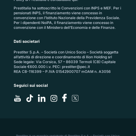
Prestitalia ha sottoscritto le Convenzioni con INPS e MEF. Per i
pensionati INPS, il finanziamento viene concesso in
convenzione con l’Istituto Nazionale della Previdenza Sociale.
Per i dipendenti NoiPA, il finanziamento viene concesso in
convenzione con il Ministero dell’Economia e delle Finanze.
Dati societari
Prestiter S.p.A. – Società con Unico Socio – Società soggetta
all’attività di direzione e coordinamento di Ilion Holding srl
Sede legale: Via Corsica, 57 – 86039 Termoli (CB) Capitale
Sociale €600.000 i.v. PEC:
prestiter@pec.it
REA CB-116399 – P.IVA 01542900707 mOAM n. A3056
Seguici sui social
Prestiter è un marchio registrato di Prestiter S.p.A. – Società con Unico