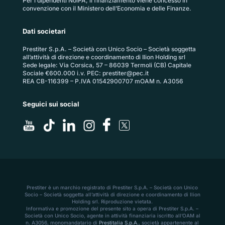
Per i dipendenti NoiPA, il finanziamento viene concesso in
convenzione con il Ministero dell’Economia e delle Finanze.
Dati societari
Prestiter S.p.A. – Società con Unico Socio – Società soggetta
all’attività di direzione e coordinamento di Ilion Holding srl
Sede legale: Via Corsica, 57 – 86039 Termoli (CB) Capitale
Sociale €600.000 i.v. PEC:
prestiter@pec.it
REA CB-116399 – P.IVA 01542900707 mOAM n. A3056
Seguici sui social
Prestiter è un marchio registrato di Prestiter S.p.A. – Società con Unico
Socio – Società soggetta all’attività di direzione e coordinamento di Ilion
Holding srl. Riproduzione vietata.
Informativa e promozione del presente sito a opera di Prestiter S.p.A. –
Società con Unico Socio, agente in attività finanziaria iscritto all’OAM al
n. A3056, monomandatario di
Prestitalia S.p.A.
, società appartenente al