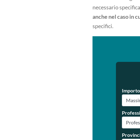
necessario specifica
anche nel caso in c
specifici.
Importo
Profess
Provinc