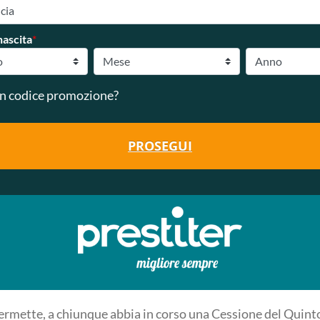
nascita
*
n codice promozione?
PROSEGUI
permette, a chiunque abbia in corso una Cessione del Quinto