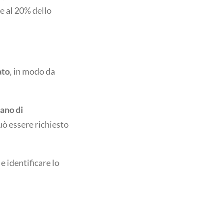
e al 20% dello
ato
, in modo da
iano di
uò essere richiesto
e identificare lo