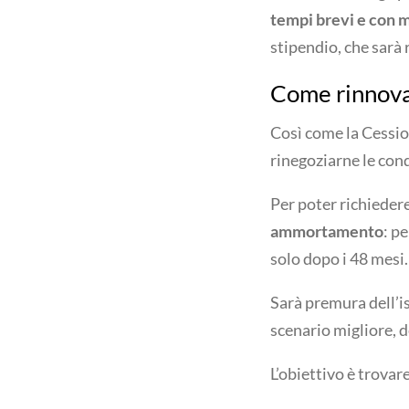
tempi brevi e con m
stipendio, che sarà 
Come rinnova
Così come la Cessi
rinegoziarne le cond
Per poter richieder
ammortamento
: p
solo dopo i 48 mesi.
Sarà premura dell’is
scenario migliore, d
L’obiettivo è trovare