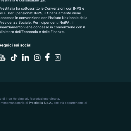
restitalia
è consultabile qui.
Prestitalia ha sottoscritto le Convenzioni con INPS e
MEF. Per i pensionati INPS, il finanziamento viene
concesso in convenzione con l’Istituto Nazionale della
Previdenza Sociale. Per i dipendenti NoiPA, il
finanziamento viene concesso in convenzione con il
Ministero dell’Economia e delle Finanze.
Seguici sui social
 di Ilion Holding srl. Riproduzione vietata.
56, monomandatario di
Prestitalia S.p.A.
, società appartenente al