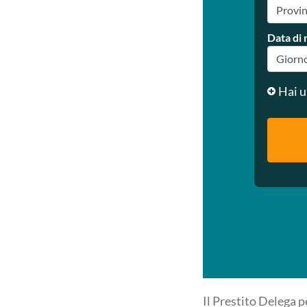
Data di 
Hai u
Il Prestito Delega 