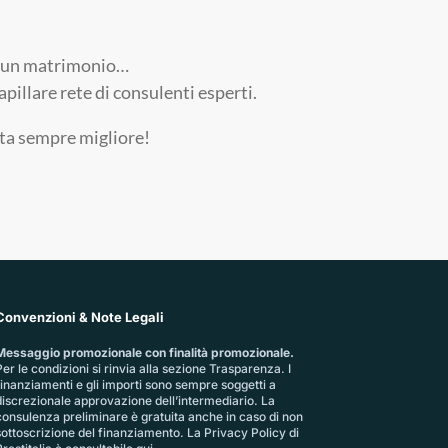
ri, un matrimonio…
pillare rete di consulenti esperti.
ita sempre migliore!
Convenzioni & Note Legali
Messaggio promozionale con finalità promozionale.
er le condizioni si rinvia alla sezione
Trasparenza
. I
finanziamenti e gli importi sono sempre soggetti a
discrezionale approvazione dell’intermediario. La
consulenza preliminare è gratuita anche in caso di non
sottoscrizione del finanziamento. La
Privacy Policy di