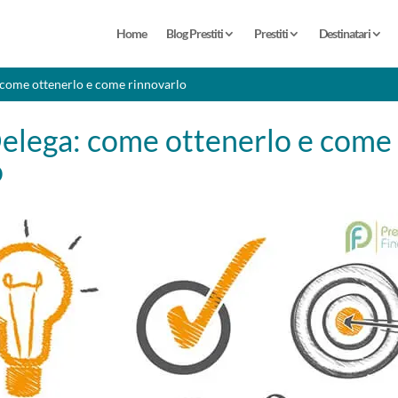
Home
Blog Prestiti
Prestiti
Destinatari
 come ottenerlo e come rinnovarlo
Delega: come ottenerlo e come
o