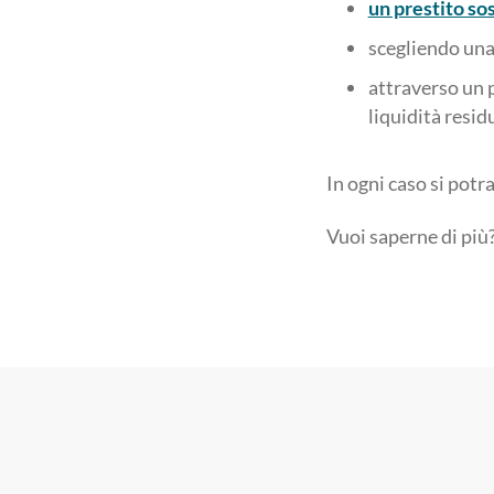
un prestito so
scegliendo una
attraverso un p
liquidità resid
In ogni caso si potr
Vuoi saperne di più