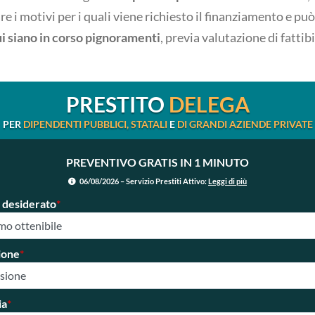
re i motivi per i quali viene richiesto il finanziamento e pu
ui siano in corso pignoramenti
, previa valutazione di fattibi
PRESTITO
DELEGA
PER
DIPENDENTI PUBBLICI, STATALI
E
DI GRANDI AZIENDE PRIVATE
PREVENTIVO GRATIS IN 1 MINUTO
06/08/2026 – Servizio Prestiti Attivo:
Leggi di più
 desiderato
*
ione
*
ia
*