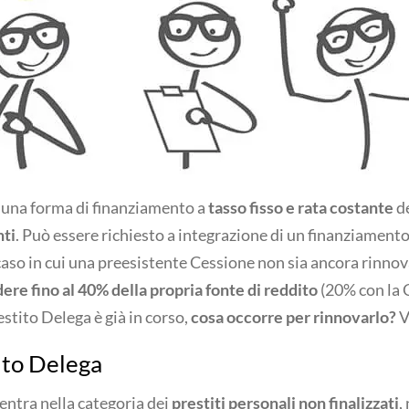
 una forma di finanziamento a
tasso fisso e rata costante
de
nti
. Può essere richiesto a integrazione di un finanziament
aso in cui una preesistente Cessione non sia ancora rinno
ere fino al 40% della propria fonte di reddito
(20% con la 
restito Delega è già in corso,
cosa occorre per rinnovarlo?
V
tito Delega
ientra nella categoria dei
prestiti personali non finalizzati
,