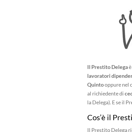
Il Prestito Delega
è
lavoratori dipende
Quinto
oppure nel c
al richiedente di
ced
la Delega). E se il P
Cos’è il Pres
Il Prestito Delega r