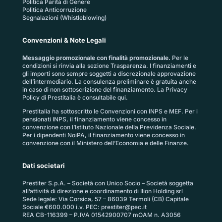
Politica Parità di Genere
Politica Anticorruzione
Segnalazioni (Whistleblowing)
Convenzioni & Note Legali
Messaggio promozionale con finalità promozionale.
Per le
condizioni si rinvia alla sezione
Trasparenza
. I finanziamenti e
gli importi sono sempre soggetti a discrezionale approvazione
dell’intermediario. La consulenza preliminare è gratuita anche
in caso di non sottoscrizione del finanziamento. La
Privacy
Policy di Prestitalia
è consultabile qui.
Prestitalia ha sottoscritto le Convenzioni con INPS e MEF. Per i
pensionati INPS, il finanziamento viene concesso in
convenzione con l’Istituto Nazionale della Previdenza Sociale.
Per i dipendenti NoiPA, il finanziamento viene concesso in
convenzione con il Ministero dell’Economia e delle Finanze.
Dati societari
Prestiter S.p.A. – Società con Unico Socio – Società soggetta
all’attività di direzione e coordinamento di Ilion Holding srl
Sede legale: Via Corsica, 57 – 86039 Termoli (CB) Capitale
Sociale €600.000 i.v. PEC:
prestiter@pec.it
REA CB-116399 – P.IVA 01542900707 mOAM n. A3056