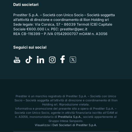
Dati societari
Prestiter S.p.A. – Società con Unico Socio – Società soggetta
all’attività di direzione e coordinamento di Ilion Holding srl
Sede legale: Via Corsica, 57 – 86039 Termoli (CB) Capitale
Sociale €600.000 i.v. PEC:
prestiter@pec.it
REA CB-116399 – P.IVA 01542900707 mOAM n. A3056
Seguici sui social
Prestiter è un marchio registrato di Prestiter S.p.A. – Società con Unico
Socio – Società soggetta all’attività di direzione e coordinamento di Ilion
Holding srl. Riproduzione vietata.
Informativa e promozione del presente sito a opera di Prestiter S.p.A. –
Società con Unico Socio, agente in attività finanziaria iscritto all’OAM al
n. A3056, monomandatario di
Prestitalia S.p.A.
, società appartenente al
Gruppo Intesa Sanpaolo.
Visualizza i Dati Societari di Prestiter S.p.A.