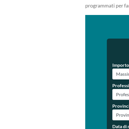
programmati per far
Importo
Profess
Provinc
Data di 