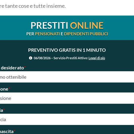
e tante cose e tutte insieme.
PRESTITI
ONLINE
PER
PENSIONATI
E
DIPENDENTI PUBBLICI
PREVENTIVO GRATIS IN 1 MINUTO
06/08/2026 – Servizio Prestiti Attivo:
Leggi di più
 desiderato
*
ione
*
ia
*
nascita
*