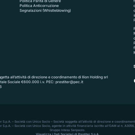
Politica Parità di Genere
Politica Anticorruzione
Segnalazioni (Whistleblowing)
P
etta all’attività di direzione e coordinamento di Ilion Holding srl
itale Sociale €600.000 i.v. PEC:
prestiter@pec.it
6
ter S.p.A. – Società con Unico Socio – Società soggetta all’attività di direzione e coordinamento
r S.p.A. – Società con Unico Socio, agente in attività finanziaria iscritto all’OAM al n. A30
Gruppo Intesa Sanpaolo.
Visualizza i Dati Societari di Prestiter S.p.A.