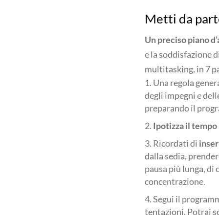
Metti da part
Un preciso piano d’
e la soddisfazione d
multitasking, in 7 p
Una regola gener
degli impegni e dell
preparando il progr
Ipotizza il temp
Ricordati di
inser
dalla sedia, prender
pausa più lunga, di c
concentrazione.
Segui il programm
tentazioni. Potrai s