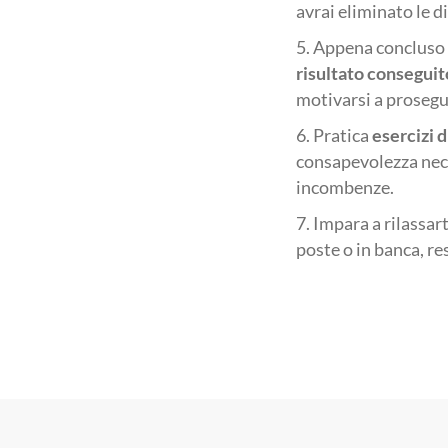
avrai eliminato le d
Appena concluso u
risultato conseguit
motivarsi a prosegu
Pratica
esercizi 
consapevolezza nece
incombenze.
Impara a rilassart
poste o in banca, re