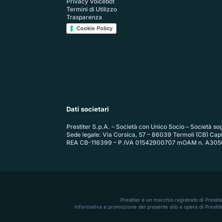
Privacy Voicebot
Termini di Utilizzo
Trasparenza
Cookie Policy
Dati societari
Prestiter S.p.A. – Società con Unico Socio – Società sogg
Sede legale: Via Corsica, 57 – 86039 Termoli (CB) Cap
REA CB-116399 – P.IVA 01542900707 mOAM n. A305
Prestiter è un marchio registrato di Presti
Informativa e promozione del presente sito a opera di Prestite