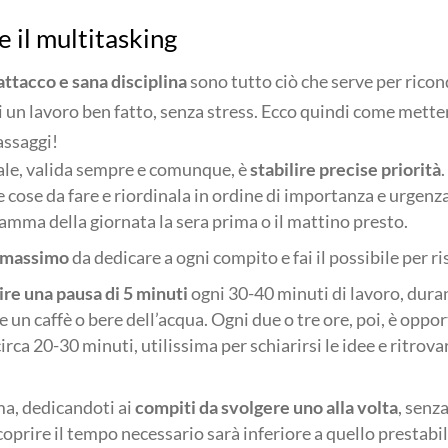
e il multitasking
attacco e sana disciplina
sono tutto ciò che serve per riconq
i un lavoro ben fatto, senza stress. Ecco quindi come metter
assaggi!
ale, valida sempre e comunque, è
stabilire precise priorità
.
e cose da fare e riordinala in ordine di importanza e urgenza
amma della giornata la sera prima o il mattino presto.
o massimo
da dedicare a ogni compito e fai il possibile per ri
ire una pausa di 5 minuti
ogni 30-40 minuti di lavoro, duran
e un caffè o bere dell’acqua. Ogni due o tre ore, poi, è oppo
irca 20-30 minuti, utilissima per schiarirsi le idee e ritrova
a, dedicandoti ai
compiti da svolgere uno alla volta
, senz
coprire il tempo necessario sarà inferiore a quello prestabi