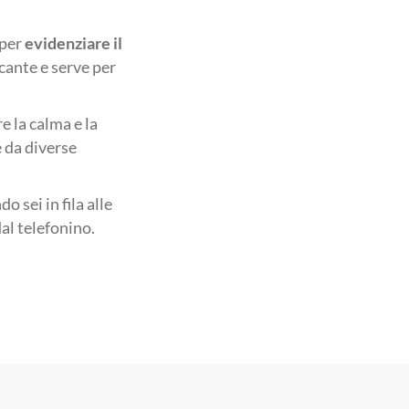
 per
evidenziare il
icante e serve per
e la calma e la
 da diverse
o sei in fila alle
al telefonino.