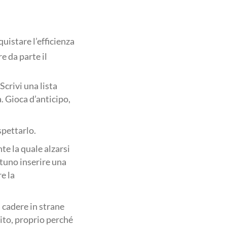
uistare l’efficienza
e da parte il
 Scrivi una lista
. Gioca d’anticipo,
spettarlo.
te la quale alzarsi
rtuno inserire una
re la
a cadere in strane
lito, proprio perché