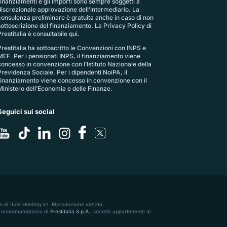
finanziamenti e gli importi sono sempre soggetti a
discrezionale approvazione dell’intermediario. La
consulenza preliminare è gratuita anche in caso di non
sottoscrizione del finanziamento. La
Privacy Policy di
restitalia
è consultabile qui.
Prestitalia ha sottoscritto le Convenzioni con INPS e
MEF. Per i pensionati INPS, il finanziamento viene
concesso in convenzione con l’Istituto Nazionale della
Previdenza Sociale. Per i dipendenti NoiPA, il
finanziamento viene concesso in convenzione con il
Ministero dell’Economia e delle Finanze.
Seguici sui social
 di Ilion Holding srl. Riproduzione vietata.
56, monomandatario di
Prestitalia S.p.A.
, società appartenente al