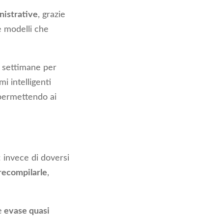
nistrative
, grazie
e modelli che
 settimane per
mi intelligenti
 permettendo ai
: invece di doversi
recompilarle
,
e
evase quasi