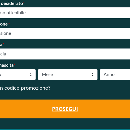
 desiderato
*
ione
*
ia
*
nascita
*
un codice promozione?
PROSEGUI