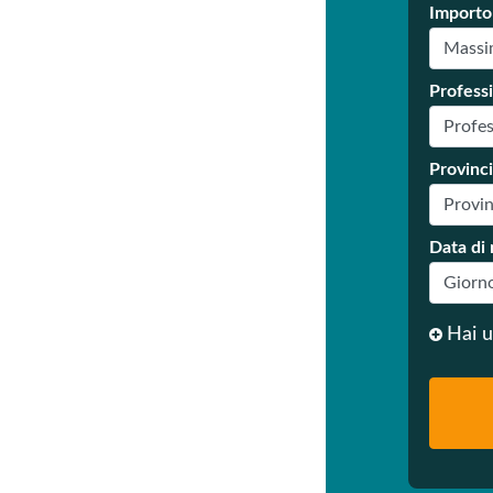
Importo
Profess
Provinc
Data di 
Hai 