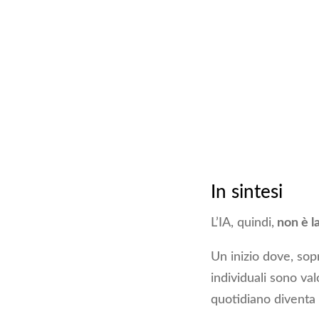
In sintesi
L’IA, quindi,
non è l
Un inizio dove, sopr
individuali sono valo
quotidiano diventa