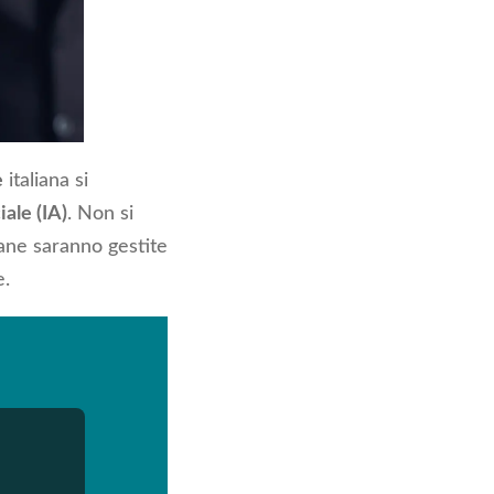
e
italiana si
iale (IA)
. Non si
iane saranno gestite
e.