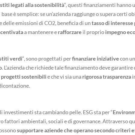
stiti legati alla sostenibilità
“, questi finanziamenti hanno 
di base è semplice: se un’azienda raggiunge o supera certi ob
 delle emissioni di CO2, beneficia di un
tasso di interesse 
ncentivata
a mantenere e
rafforzare
il proprio
impegno eco
titi verdi
“, sono progettati per
finanziare iniziative
con un
o
. L’azienda che richiede tale finanziamento deve garantire 
n
progetti sostenibili
e che vi sia una
rigorosa trasparenza
i
dicontazione.
i investimenti sta cambiando pelle. ESG sta per “
Environme
ro fattori ambientali, sociali e di governance. Attraverso qu
 possono
supportare aziende che operano secondo criteri eti