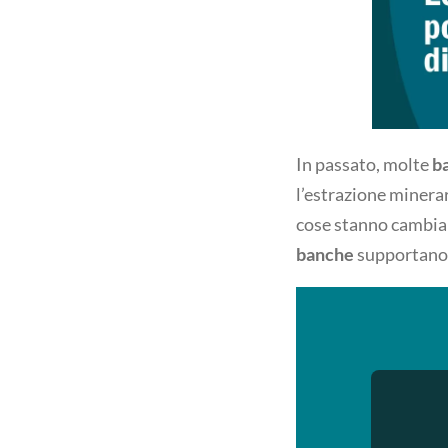
In passato, molte
b
l’estrazione minerari
cose stanno cambia
banche
supportano