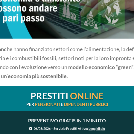
anche
hanno finanziato settori come l’alimentazione, la de
a e i combustibili fossili, settori noti per la loro impronta
ndo con l’evoluzione verso un
modello economico “green”
 un’
economia più sostenibile
.
PRESTITI
ONLINE
PER
PENSIONATI
E
DIPENDENTI PUBBLICI
PREVENTIVO GRATIS IN 1 MINUTO
06/08/2026 – Servizio Prestiti Attivo:
Leggi di più