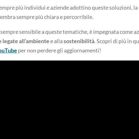
empre più individui e aziende adottino queste soluzioni, la
embra sempre più chiara e percorribile.
a sempre sensibile a queste tematiche, è impegnata come az
e legate all’ambiente
e alla
sostenibilità
. Scopri di più in q
 YouTube
per non perdere gli aggiornamenti!