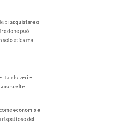
de di
acquistare o
direzione può
n solo etica ma
entando veri e
vano scelte
i come
economia e
 rispettoso del