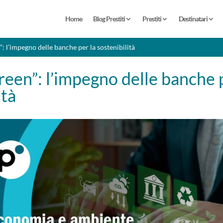
Home
Blog Prestiti
Prestiti
Destinatari
n”: l’impegno delle banche per la sostenibilità
green”: l’impegno delle banche 
ità