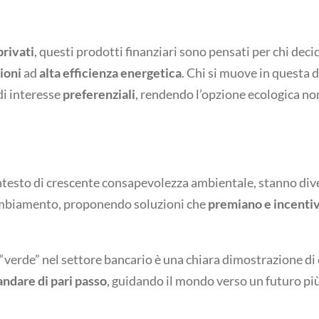
privati
, questi prodotti finanziari sono pensati per chi deci
ioni
ad
alta efficienza energetica
. Chi si muove in questa 
i interesse
preferenziali
, rendendo l’opzione ecologica no
ntesto di crescente consapevolezza ambientale, stanno div
cambiamento, proponendo soluzioni che
premiano e incenti
“verde” nel settore bancario è una chiara dimostrazione d
ndare di pari passo
, guidando il mondo verso un futuro più