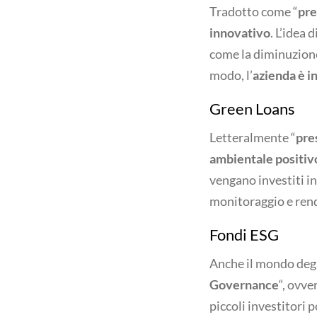
Tradotto come “
pre
innovativo
. L’idea 
come la diminuzione
modo, l’
azienda è i
Green Loans
Letteralmente “
pres
ambientale positiv
vengano investiti i
monitoraggio e ren
Fondi ESG
Anche il mondo degl
Governance
“, ovve
piccoli investitori