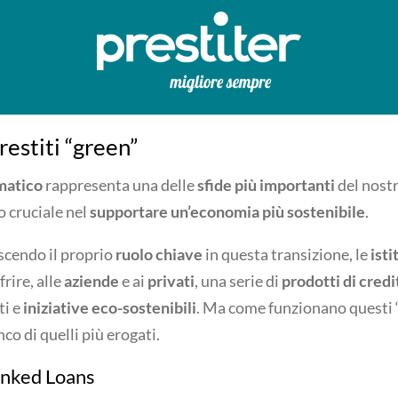
restiti “green”
matico
rappresenta una delle
sfide più importanti
del nostr
o cruciale nel
supportare un’economia più sostenibile
.
scendo il proprio
ruolo chiave
in questa transizione, le
isti
rire, alle
aziende
e ai
privati
, una serie di
prodotti di credi
ti e
iniziative eco-sostenibili
. Ma come funzionano questi 
nco di quelli più erogati.
Linked Loans