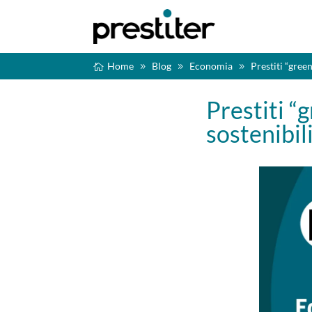
Home
Blog
Economia
Prestiti “gree
Prestiti “
sostenibil