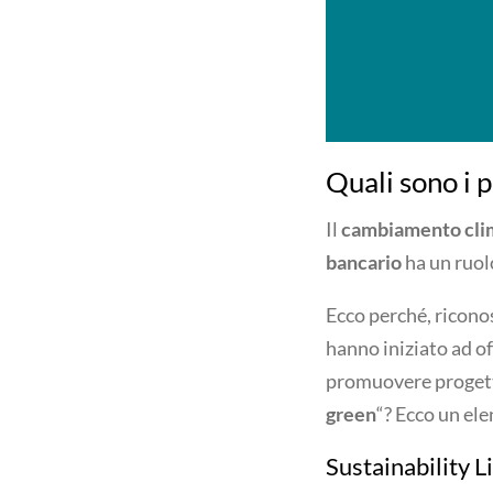
Quali sono i p
Il
cambiamento cli
bancario
ha un ruol
Ecco perché, ricono
hanno iniziato ad off
promuovere proget
green
“? Ecco un ele
Sustainability 