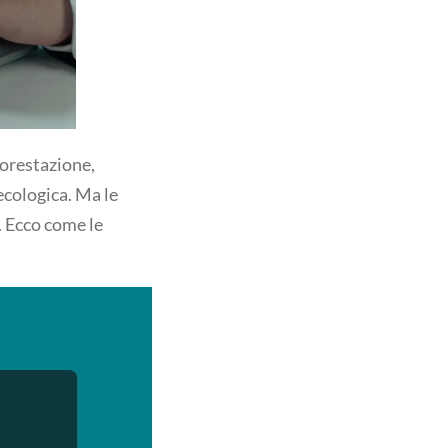
forestazione,
 ecologica. Ma le
. Ecco come le