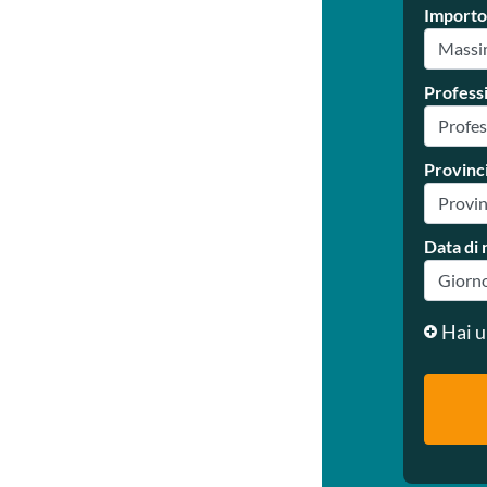
Importo
Profess
Provinc
Data di 
Hai u