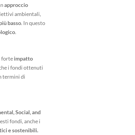
un
approccio
iettivi ambientali,
più basso
. In questo
logico
.
 forte
impatto
che i fondi ottenuti
n termini di
ntal, Social, and
esti fondi, anche i
ci e sostenibili.