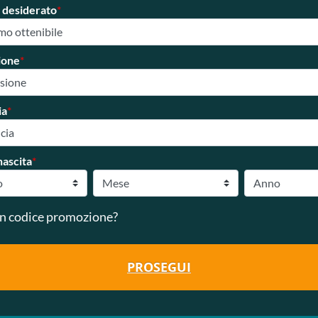
 desiderato
*
ione
*
ia
*
nascita
*
n codice promozione?
PROSEGUI