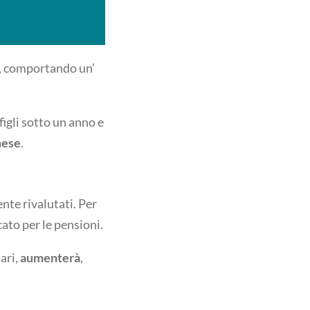
, comportando un’
 figli sotto un anno e
mese
.
nte rivalutati. Per
cato per le pensioni.
iari,
aumenterà
,