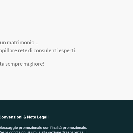
ri, un matrimonio…
pillare rete di consulenti esperti.
ita sempre migliore!
Convenzioni & Note Legali
Messaggio promozionale con finalità promozionale.
er le condizioni si rinvia alla sezione
Trasparenza
. I