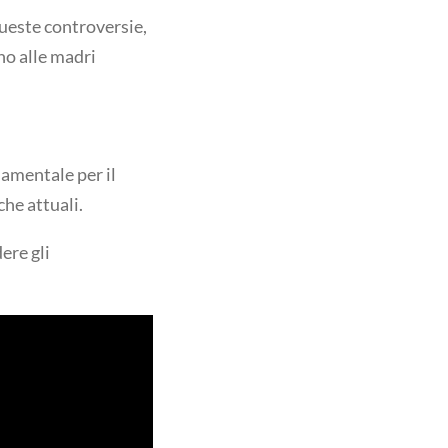
ueste controversie,
no alle madri
amentale per il
he attuali.
ere gli