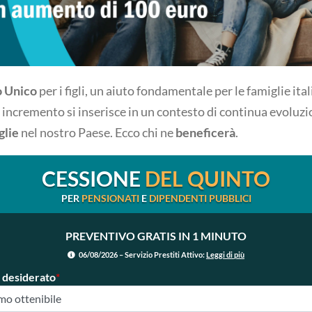
 Unico
per i figli, un aiuto fondamentale per le famiglie ita
 incremento si inserisce in un contesto di continua evoluzi
glie
nel nostro Paese. Ecco chi ne
beneficerà
.
CESSIONE
DEL QUINTO
PER
PENSIONATI
E
DIPENDENTI PUBBLICI
PREVENTIVO GRATIS IN 1 MINUTO
06/08/2026 – Servizio Prestiti Attivo:
Leggi di più
 desiderato
*