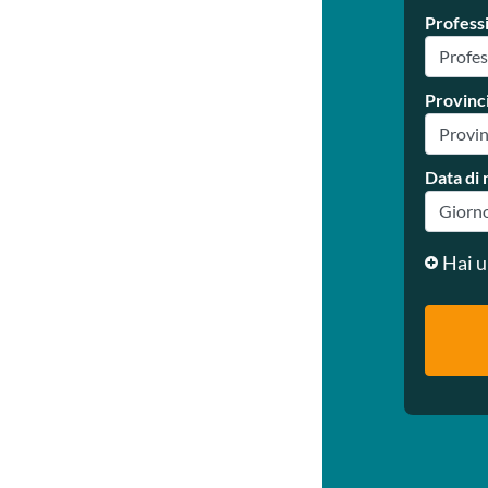
Profess
Provinc
Data di 
Hai u