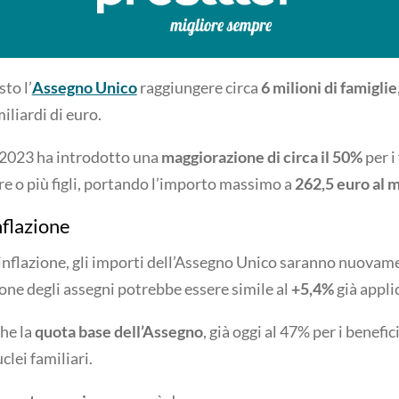
sto l’
Assegno Unico
raggiungere circa
6 milioni di famiglie
iliardi di euro.
o 2023 ha introdotto una
maggiorazione di circa il 50%
per i
tre o più figli, portando l’importo massimo a
262,5 euro al 
inflazione
inflazione, gli importi dell’Assegno Unico saranno nuovame
zione degli assegni potrebbe essere simile al
+5,4%
già appli
che la
quota base dell’Assegno
, già oggi al 47% per i benefic
lei familiari.