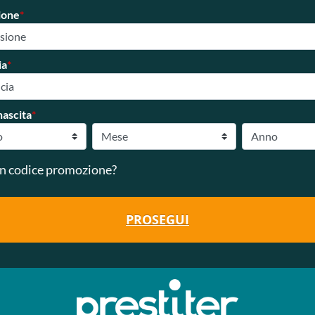
ione
*
ia
*
nascita
*
n codice promozione?
PROSEGUI