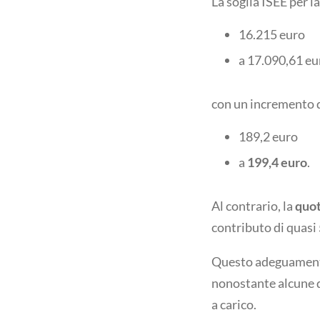
La soglia ISEE per l
16.215 euro
a 17.090,61 eu
con un incremento de
189,2 euro
a
199,4 euro
.
Al contrario, la
quot
contributo di quasi
Questo adeguamento
nonostante alcune q
a carico.