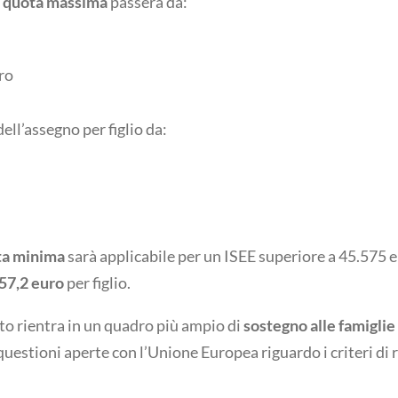
a
quota massima
passerà da:
ro
ll’assegno per figlio da:
a minima
sarà applicabile per un ISEE superiore a 45.575 e
57,2 euro
per figlio.
 rientra in un quadro più ampio di
sostegno alle famiglie 
uestioni aperte con l’Unione Europea riguardo i criteri di 