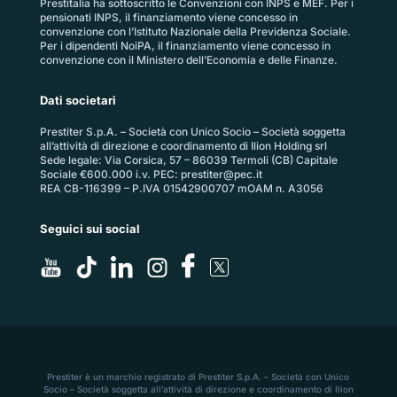
Prestitalia ha sottoscritto le Convenzioni con INPS e MEF. Per i
pensionati INPS, il finanziamento viene concesso in
convenzione con l’Istituto Nazionale della Previdenza Sociale.
Per i dipendenti NoiPA, il finanziamento viene concesso in
convenzione con il Ministero dell’Economia e delle Finanze.
Dati societari
Prestiter S.p.A. – Società con Unico Socio – Società soggetta
all’attività di direzione e coordinamento di Ilion Holding srl
Sede legale: Via Corsica, 57 – 86039 Termoli (CB) Capitale
Sociale €600.000 i.v. PEC:
prestiter@pec.it
REA CB-116399 – P.IVA 01542900707 mOAM n. A3056
Seguici sui social
Prestiter è un marchio registrato di Prestiter S.p.A. – Società con Unico
Socio – Società soggetta all’attività di direzione e coordinamento di Ilion