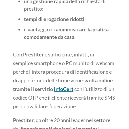
una
gestione rapida
della richiesta di
prestito;
tempi di erogazione ridotti
;
il vantaggio di
amministrare la pratica
comodamente da casa
.
Con
Prestiter
è sufficiente, infatti, un
semplice smartphone o PC munito di webcam
perché l’intera procedura di identificazione e
di apposizione delle firme viene
svolta online
tramite il servizio
InfoCert
con l’utilizzo di un
codice OTP che il cliente riceverà tramite SMS
per convalidare l’operazione.
Prestiter
, da oltre 20 anni leader nel settore
dei
finanziamenti dedicati a lavoratori