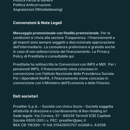
Politica Parità di Genere
Politica Anticorruzione
Segnalazioni (Whistleblowing)
Convenzioni & Note Legali
Messaggio promozionale con finalità promozionale.
Per le
condizioni si rinvia alla sezione
Trasparenza
. I finanziamenti e
gli importi sono sempre soggetti a discrezionale approvazione
dell’intermediario. La consulenza preliminare è gratuita anche
in caso di non sottoscrizione del finanziamento. La
Privacy
Policy di Prestitalia
è consultabile qui.
Prestitalia ha sottoscritto le Convenzioni con INPS e MEF. Per i
pensionati INPS, il finanziamento viene concesso in
convenzione con l’Istituto Nazionale della Previdenza Sociale.
Per i dipendenti NoiPA, il finanziamento viene concesso in
convenzione con il Ministero dell’Economia e delle Finanze.
Dati societari
Prestiter S.p.A. – Società con Unico Socio – Società soggetta
all’attività di direzione e coordinamento di Ilion Holding srl
Sede legale: Via Corsica, 57 – 86039 Termoli (CB) Capitale
Sociale €600.000 i.v. PEC:
prestiter@pec.it
REA CB-116399 – P.IVA 01542900707 mOAM n. A3056