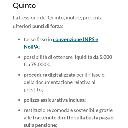
Quinto
La Cessione del Quinto, inoltre, presenta
ulteriori
punti di forza
:
tasso fisso in
convenzione INPS e
NoiPA
;
possibilità di ottenere liquidità
da 5.000
€ a 75.000 €
;
procedura digitalizzata
per il rilascio
della documentazione relativa al
prestito;
polizza assicurativa inclusa
;
restituzione comoda e sostenibile grazie
alle
trattenute dirette sulla busta paga o
sulla pensione
;