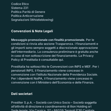
Codice Etico
Sistema 231
Politica Parità di Genere
Politica Anticorruzione
Segnalazioni (Whistleblowing)
Convenzioni & Note Legali
Messaggio promozionale con finalità promozionale.
Per le
condizioni si rinvia alla sezione
Trasparenza
. I finanziamenti e
gli importi sono sempre soggetti a discrezionale approvazione
dell’intermediario. La consulenza preliminare è gratuita anche
in caso di non sottoscrizione del finanziamento. La
Privacy
Policy di Prestitalia
è consultabile qui.
Prestitalia ha sottoscritto le Convenzioni con INPS e MEF. Per i
pensionati INPS, il finanziamento viene concesso in
convenzione con l’Istituto Nazionale della Previdenza Sociale.
Per i dipendenti NoiPA, il finanziamento viene concesso in
convenzione con il Ministero dell’Economia e delle Finanze.
Dati societari
Prestiter S.p.A. – Società con Unico Socio – Società soggetta
all’attività di direzione e coordinamento di Ilion Holding srl
Sede legale: Via Corsica, 57 – 86039 Termoli (CB) Capitale