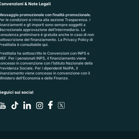
Convenzioni & Note Legali
Messaggio promozionale con finalità promozionale.
er le condizioni si rinvia alla sezione
Trasparenza
. I
finanziamenti e gli importi sono sempre soggetti a
discrezionale approvazione dell’intermediario. La
consulenza preliminare è gratuita anche in caso di non
sottoscrizione del finanziamento. La
Privacy Policy di
restitalia
è consultabile qui.
Prestitalia ha sottoscritto le Convenzioni con INPS e
MEF. Per i pensionati INPS, il finanziamento viene
concesso in convenzione con l’Istituto Nazionale della
Previdenza Sociale. Per i dipendenti NoiPA, il
finanziamento viene concesso in convenzione con il
Ministero dell’Economia e delle Finanze.
Seguici sui social