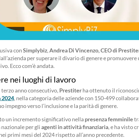
lusiva con
Simplybiz
,
Andrea Di Vincenzo, CEO di Prestite
dall’azienda per superare il divario di genere e promuovere
sivo. Ecco com’è andata.
re nei luoghi di lavoro
l terzo anno consecutivo,
Prestiter
ha ottenuto il riconosc
a 2024
, nella categoria delle aziende con 150-499 collabor
suo impegno verso l’inclusione e la parità di genere.
to un incremento significativo nella
presenza femminile
tr
a
nazionale per gli
agenti in attività finanziaria
, e ha visto 
 nei primi mesi del 2024 rispetto all’anno precedente.