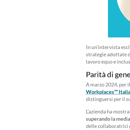
In un’intervista esc
strategie adottate 
lavoro equo e inclu
Parità di gene
A marzo 2024, per i
Workplaces™ Itali
distinguersi per il 
L’azienda ha mostra
superando la medi
delle collaboratrici