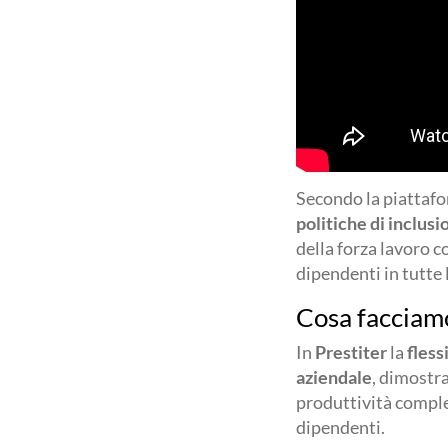
Secondo la piattaf
politiche di inclusi
della forza lavoro 
dipendenti in tutte l
Cosa faccia
In
Prestiter
la
fless
aziendale
, dimostra
produttività comple
dipendenti.