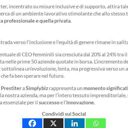
ter, incentrato su misure inclusive e di supporto, attira talen
cerca di un ambiente lavorativo stimolante che allo stesso 
ita professionale e quella privata
.
 strada verso l’inclusione e l’equità di genere rimane in salita
tuale di CEO femminili sia cresciuta dal 20% al 24% tra il 
ata nelle prime 50 aziende quotate in borsa. L’incremento d
ottolinea un’evoluzione, lenta, ma progressiva verso un 
 che fa ben sperare nel futuro.
O
Prestiter
a
Simplybiz
rappresenta un
momento significati
la nostra azienda, ma per l’intero tessuto imprenditoriale
a essenziale per il
successo
e l’
innovazione
.
Condividi sui Social