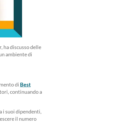
r
, ha discusso delle
 un ambiente di
imento di
Best
atori, continuando a
a i suoi dipendenti,
crescere il numero