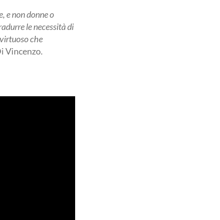
ne, e non donne o
tradurre le necessità di
 virtuoso che
Di Vincenzo.