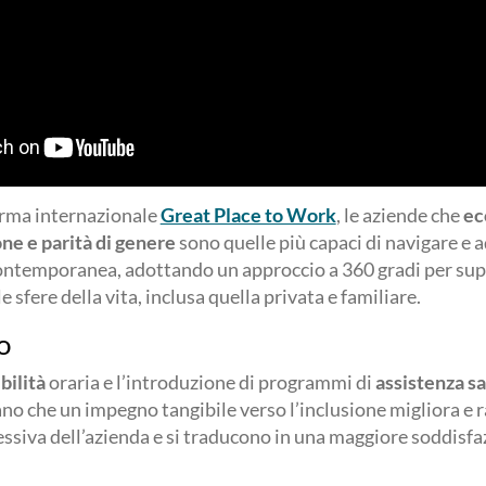
orma internazionale
Great Place to Work
, le aziende che
ec
one e parità di genere
sono quelle più capaci di navigare e ad
contemporanea, adottando un approccio a 360 gradi per sup
e sfere della vita, inclusa quella privata e familiare.
mo
ibilità
oraria e l’introduzione di programmi di
assistenza sa
no che un impegno tangibile verso l’inclusione migliora e r
ssiva dell’azienda e si traducono in una maggiore soddisfaz