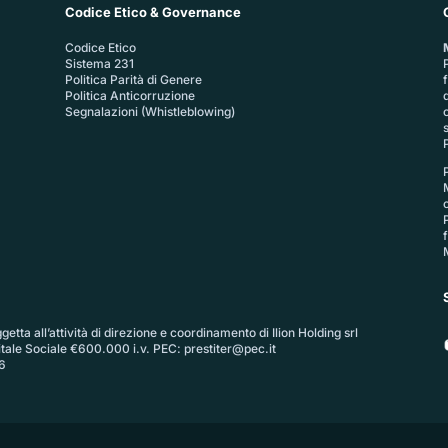
Codice Etico & Governance
Codice Etico
Sistema 231
P
Politica Parità di Genere
Politica Anticorruzione
Segnalazioni (Whistleblowing)
P
etta all’attività di direzione e coordinamento di Ilion Holding srl
itale Sociale €600.000 i.v. PEC:
prestiter@pec.it
6