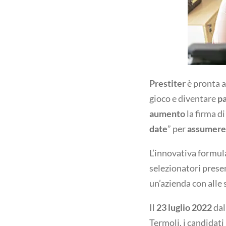
Prestiter
è pronta 
gioco e diventare
pa
aumento
la firma d
date
” per
assumere
L’innovativa formula
selezionatori presen
un’azienda con alle 
Il
23 luglio 2022
dal
Termoli, i candidati