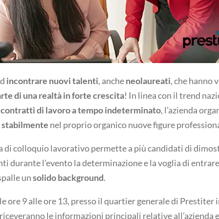
ad
incontrare nuovi talenti
, anche
neolaureati
, che hanno v
rte di una realtà in forte crescita
! In linea con il trend naz
i
contratti di lavoro a tempo indeterminato
, l’azienda orga
 stabilmente
nel proprio organico nuove figure professiona
 di colloquio lavorativo permette a più candidati di dimost
ti durante l’evento la determinazione e la voglia di entrare 
spalle un
solido background
.
le ore 9 alle ore 13, presso il quartier generale di Prestiter 
 riceveranno le informazioni principali relative all’azienda e