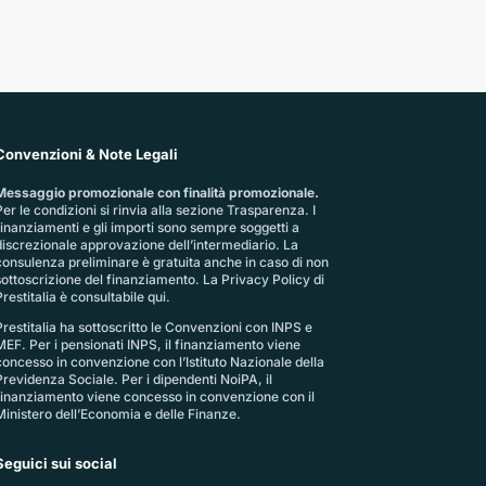
Convenzioni & Note Legali
Messaggio promozionale con finalità promozionale.
er le condizioni si rinvia alla sezione
Trasparenza
. I
finanziamenti e gli importi sono sempre soggetti a
discrezionale approvazione dell’intermediario. La
consulenza preliminare è gratuita anche in caso di non
sottoscrizione del finanziamento. La
Privacy Policy di
restitalia
è consultabile qui.
Prestitalia ha sottoscritto le Convenzioni con INPS e
MEF. Per i pensionati INPS, il finanziamento viene
concesso in convenzione con l’Istituto Nazionale della
Previdenza Sociale. Per i dipendenti NoiPA, il
finanziamento viene concesso in convenzione con il
Ministero dell’Economia e delle Finanze.
Seguici sui social