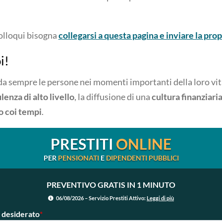
colloqui bisogna
collegarsi a questa pagina e inviare la pro
i!
da sempre le persone nei momenti importanti della loro vit
lenza di alto livello
, la diffusione di una
cultura finanziari
o
coi tempi
.
PRESTITI
ONLINE
PER
PENSIONATI
E
DIPENDENTI PUBBLICI
PREVENTIVO GRATIS IN 1 MINUTO
06/08/2026 – Servizio Prestiti Attivo:
Leggi di più
 desiderato
*