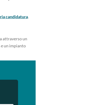
pria candidatura
.
a attraverso un
a
e un impianto