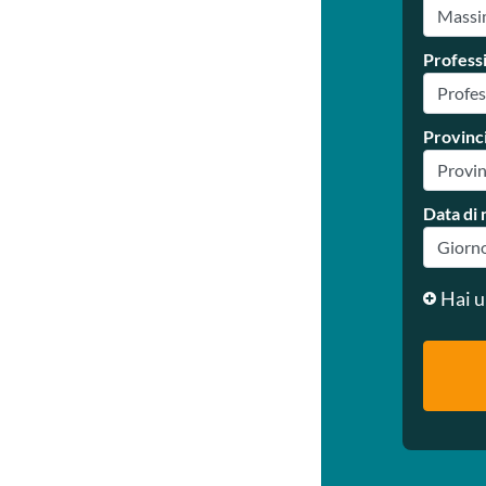
Profess
Provinc
Data di 
Hai u