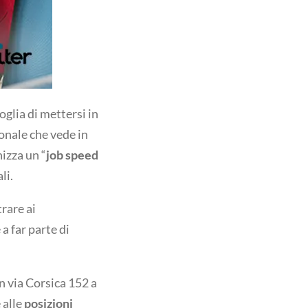
oglia di mettersi in
ionale che vede in
nizza un “
job speed
li.
rare ai
a far parte di
in via Corsica 152 a
 alle
posizioni