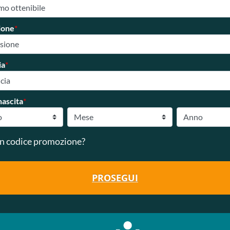
ione
*
ia
*
nascita
*
n codice promozione?
PROSEGUI