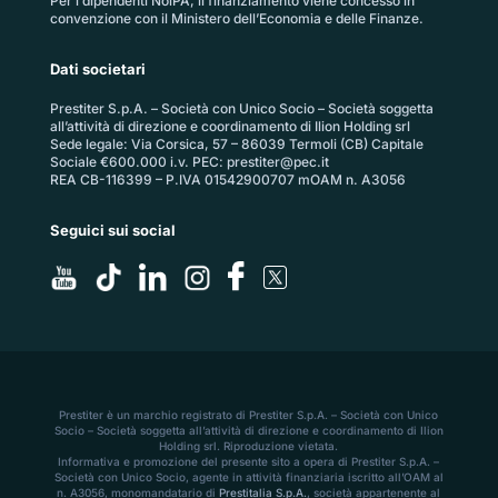
Per i dipendenti NoiPA, il finanziamento viene concesso in
convenzione con il Ministero dell’Economia e delle Finanze.
Dati societari
Prestiter S.p.A. – Società con Unico Socio – Società soggetta
all’attività di direzione e coordinamento di Ilion Holding srl
Sede legale: Via Corsica, 57 – 86039 Termoli (CB) Capitale
Sociale €600.000 i.v. PEC:
prestiter@pec.it
REA CB-116399 – P.IVA 01542900707 mOAM n. A3056
Seguici sui social
Prestiter è un marchio registrato di Prestiter S.p.A. – Società con Unico
Socio – Società soggetta all’attività di direzione e coordinamento di Ilion
Holding srl. Riproduzione vietata.
Informativa e promozione del presente sito a opera di Prestiter S.p.A. –
Società con Unico Socio, agente in attività finanziaria iscritto all’OAM al
n. A3056, monomandatario di
Prestitalia S.p.A.
, società appartenente al