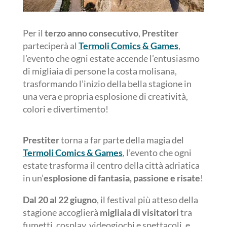
Per il
terzo anno consecutivo
,
Prestiter
parteciperà al
Termoli Comics & Games
,
l’evento che ogni estate accende l’entusiasmo
di migliaia di persone la costa molisana,
trasformando l’inizio della bella stagione in
una vera e propria esplosione di creatività,
colori e divertimento!
Prestiter
torna a far parte della magia del
Termoli Comics & Games
, l’evento che ogni
estate trasforma il centro della città adriatica
in un’
esplosione di fantasia, passione e risate
!
Dal 20 al 22 giugno
, il festival più atteso della
stagione accoglierà
migliaia di visitatori
tra
fumetti, cosplay, videogiochi e spettacoli, e