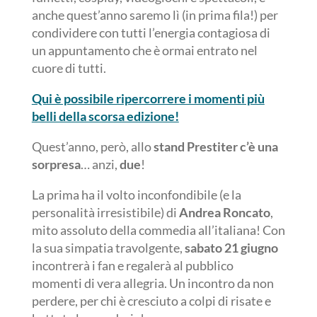
anche quest’anno saremo lì (in prima fila!) per
condividere con tutti l’energia contagiosa di
un appuntamento che è ormai entrato nel
cuore di tutti.
Qui è possibile ripercorrere i momenti più
belli della scorsa edizione!
Quest’anno, però, allo
stand Prestiter c’è una
sorpresa
… anzi,
due
!
La prima ha il volto inconfondibile (e la
personalità irresistibile) di
Andrea Roncato
,
mito assoluto della commedia all’italiana! Con
la sua simpatia travolgente,
sabato 21 giugno
incontrerà i fan e regalerà al pubblico
momenti di vera allegria. Un incontro da non
perdere, per chi è cresciuto a colpi di risate e