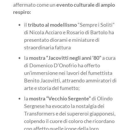
affermato come un
evento culturale di ampio
respiro:
il
tributo al modellismo
“Sempre i Soliti”
di Nicola Acciaro e Rosario di Bartolo ha
presentato diorami e miniature di
straordinaria fattura
la
mostra “Jacovitti negli anni ‘80”
a cura
di Domenico D’Onofrio ha offerto
un’immersione nei lavori del fumettista
Benito Jacovitti, attraendo ammiratori di
arte e storia del fumetto;
la
mostra “Vecchio Sergente”
di Olindo
Sergnese ha evocato la nostalgia dei
Transformers e dei supereroi giapponesi,
colpendo il cuore di coloro che ricordano
con affetto quelle icone della loro