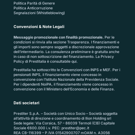
Politica Parità di Genere
Politica Anticorruzione
Segnalazioni (Whistleblowing)
Convenzioni & Note Legali
Messaggio promozionale con finalità promozionale.
Per le
condizioni si rinvia alla sezione
Trasparenza
. I finanziamenti e
gli importi sono sempre soggetti a discrezionale approvazione
dell’intermediario. La consulenza preliminare è gratuita anche
in caso di non sottoscrizione del finanziamento. La
Privacy
Policy di Prestitalia
è consultabile qui.
Prestitalia ha sottoscritto le Convenzioni con INPS e MEF. Per i
pensionati INPS, il finanziamento viene concesso in
convenzione con l’Istituto Nazionale della Previdenza Sociale.
Per i dipendenti NoiPA, il finanziamento viene concesso in
convenzione con il Ministero dell’Economia e delle Finanze.
Dati societari
Prestiter S.p.A. – Società con Unico Socio – Società soggetta
all’attività di direzione e coordinamento di Ilion Holding srl
Sede legale: Via Corsica, 57 – 86039 Termoli (CB) Capitale
Sociale €600.000 i.v. PEC:
prestiter@pec.it
REA CB-116399 – P.IVA 01542900707 mOAM n. A3056