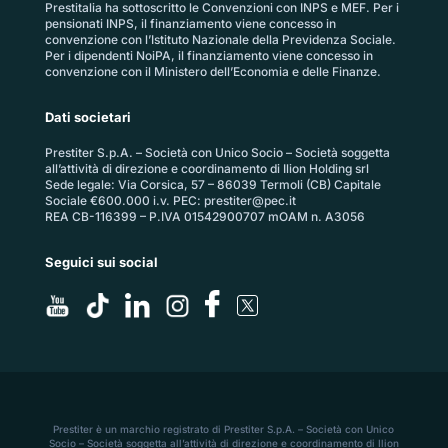
Prestitalia ha sottoscritto le Convenzioni con INPS e MEF. Per i
pensionati INPS, il finanziamento viene concesso in
convenzione con l’Istituto Nazionale della Previdenza Sociale.
Per i dipendenti NoiPA, il finanziamento viene concesso in
convenzione con il Ministero dell’Economia e delle Finanze.
Dati societari
Prestiter S.p.A. – Società con Unico Socio – Società soggetta
all’attività di direzione e coordinamento di Ilion Holding srl
Sede legale: Via Corsica, 57 – 86039 Termoli (CB) Capitale
Sociale €600.000 i.v. PEC:
prestiter@pec.it
REA CB-116399 – P.IVA 01542900707 mOAM n. A3056
Seguici sui social
Prestiter è un marchio registrato di Prestiter S.p.A. – Società con Unico
Socio – Società soggetta all’attività di direzione e coordinamento di Ilion