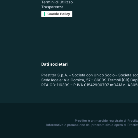
Termini di Utilizzo
Trasparenza
Cookie Policy
Dati societari
Prestiter S.p.A. – Società con Unico Socio – Società sogg
Sede legale: Via Corsica, 57 – 86039 Termoli (CB) Cap
REA CB-116399 – P.IVA 01542900707 mOAM n. A305
Prestiter è un marchio registrato di Presti
Informativa e promozione del presente sito a opera di Prestite