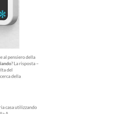
re al pensiero della
miando
? La risposta –
lta del
icerca della
ria casa utilizzando
lla A.