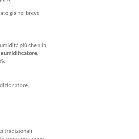
ato già nel breve
umidità più che alla
deumidificatore
,
5%
.
ndizionatore,
ei tradizionali
ntiscono comunque