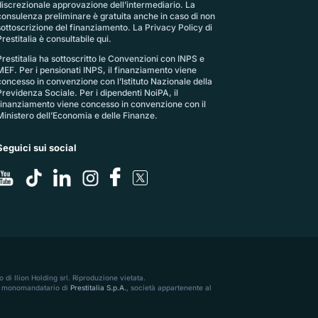
discrezionale approvazione dell’intermediario. La
consulenza preliminare è gratuita anche in caso di non
sottoscrizione del finanziamento. La
Privacy Policy di
restitalia
è consultabile qui.
Prestitalia ha sottoscritto le Convenzioni con INPS e
MEF. Per i pensionati INPS, il finanziamento viene
concesso in convenzione con l’Istituto Nazionale della
Previdenza Sociale. Per i dipendenti NoiPA, il
finanziamento viene concesso in convenzione con il
Ministero dell’Economia e delle Finanze.
Seguici sui social
 di Ilion Holding srl. Riproduzione vietata.
56, monomandatario di
Prestitalia S.p.A.
, società appartenente al