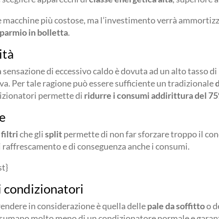
lle macchine più costose, ma l’investimento verrà ammortizz
sparmio in bolletta
.
ità
 sensazione di eccessivo caldo è dovuta ad un alto tasso di 
a. Per tale ragione può essere sufficiente un tradizionale
dizionatori permette di
ridurre i consumi addirittura del 7
e
i
filtri
che gli
split
permette di non far sforzare troppo il co
i raffrescamento e di conseguenza anche i consumi.
st}
i condizionatori
rendere in considerazione è quella delle
pale da soffitto
o d
nsumano molto meno di un condizionatore normale e gara