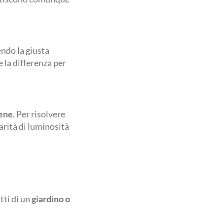
endo la giusta
 la differenza per
ene
. Per risolvere
parità di luminosità
tti di un
giardino o