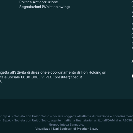
Politica Anticorruzione
Segnalazioni (Whistleblowing)
P
etta all’attività di direzione e coordinamento di Ilion Holding srl
itale Sociale €600.000 i.v. PEC:
prestiter@pec.it
6
ter S.p.A. – Società con Unico Socio – Società soggetta all’attività di direzione e coordinamento
r S.p.A. – Società con Unico Socio, agente in attività finanziaria iscritto all’OAM al n. A30
Gruppo Intesa Sanpaolo.
Visualizza i Dati Societari di Prestiter S.p.A.