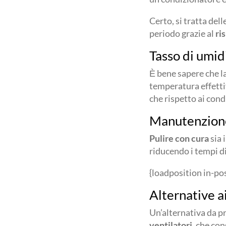
Certo, si tratta de
periodo grazie al
ri
Tasso di umid
Ѐ bene sapere che la
temperatura effettiv
che rispetto ai con
Manutenzion
Pulire con cura
sia 
riducendo i tempi d
{loadposition in-po
Alternative a
Un’alternativa da p
ventilatori
, che co