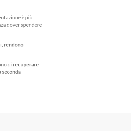
entazione è più
nza dover spendere
i,
rendono
ono di
recuperare
 a seconda