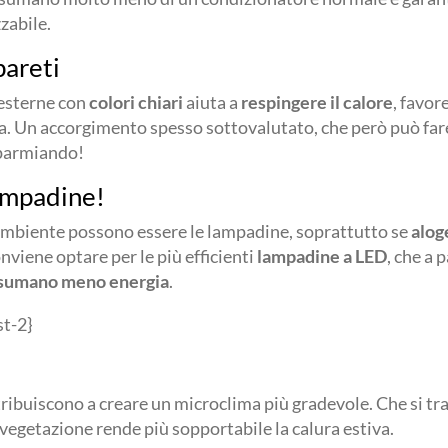
zabile.
pareti
 esterne con
colori chiari
aiuta a
respingere il calore
, favor
. Un accorgimento spesso sottovalutato, che però può fare
sparmiando!
ampadine!
ambiente possono essere le lampadine, soprattutto se
alog
viene optare per le più efficienti
lampadine a LED
, che a 
nsumano meno energia
.
st-2}
ntribuiscono a creare un microclima più gradevole. Che si tra
a vegetazione rende più sopportabile la calura estiva.