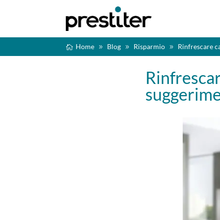
Home
Blog
Risparmio
Rinfrescare ca
Rinfrescar
suggerimen