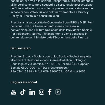
condizioni si rinvia alla sezione
Trasparenza
. I finanziamenti e
gli importi sono sempre soggetti a discrezionale approvazione
dell’intermediario. La consulenza preliminare è gratuita anche
in caso di non sottoscrizione del finanziamento. La
Privacy
Policy di Prestitalia
è consultabile qui.
Prestitalia ha sottoscritto le Convenzioni con INPS e MEF. Per i
pensionati INPS, il finanziamento viene concesso in
convenzione con l’Istituto Nazionale della Previdenza Sociale.
Per i dipendenti NoiPA, il finanziamento viene concesso in
convenzione con il Ministero dell’Economia e delle Finanze.
Dati societari
Prestiter S.p.A. – Società con Unico Socio – Società soggetta
all’attività di direzione e coordinamento di Ilion Holding srl
Sede legale: Via Corsica, 57 – 86039 Termoli (CB) Capitale
Sociale €600.000 i.v. PEC:
prestiter@pec.it
REA CB-116399 – P.IVA 01542900707 mOAM n. A3056
Seguici sui social