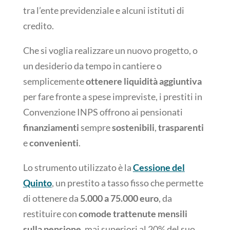
tra l’ente previdenziale e alcuni istituti di
credito.
Che si voglia realizzare un nuovo progetto, o
un desiderio da tempo in cantiere o
semplicemente
ottenere liquidità aggiuntiva
per fare fronte a spese impreviste, i prestiti in
Convenzione INPS offrono ai pensionati
finanziamenti
sempre
sostenibili
,
trasparenti
e
convenienti
.
Lo strumento utilizzato è la
Cessione del
Quinto
, un prestito a tasso fisso che permette
di ottenere da
5.000 a 75.000 euro
, da
restituire con
comode trattenute mensili
sulla pensione
, mai superiori al 20% del suo