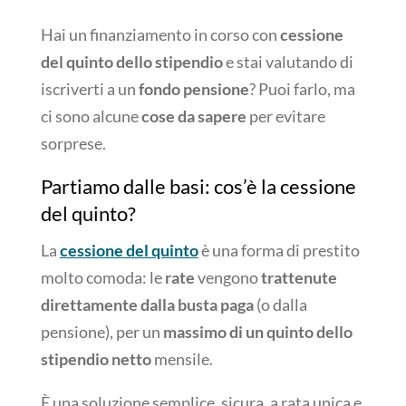
Hai un finanziamento in corso con
cessione
del quinto dello stipendio
e stai valutando di
iscriverti a un
fondo pensione
? Puoi farlo, ma
ci sono alcune
cose da sapere
per evitare
sorprese.
Partiamo dalle basi: cos’è la cessione
del quinto?
La
cessione del quinto
è una forma di prestito
molto comoda: le
rate
vengono
trattenute
direttamente dalla busta paga
(o dalla
pensione), per un
massimo di un quinto dello
stipendio netto
mensile.
È una soluzione semplice, sicura, a rata unica e