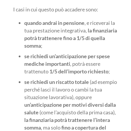
I casi in cui questo può accadere sono:
quando andrai in pensione
, e riceverai la
tua prestazione integrativa,
la finanziaria
potrà trattenere fino a 1/5 di quella
somma
;
se richiedi un’anticipazione per spese
mediche importanti
, potrà essere
trattenuto
1/5 dell’importo richiesto
;
se richiedi un riscatto totale
(ad esempio
perché lasci il lavoro o cambi la tua
situazione lavorativa), oppure
un’anticipazione per motivi diversi dalla
salute
(come l’acquisto della prima casa),
la finanziaria potrà trattenere l’intera
somma
, ma solo
fino a copertura del