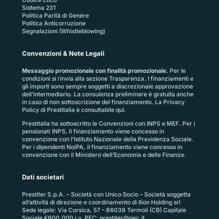
Sistema 231
Politica Parità di Genere
Politica Anticorruzione
Segnalazioni (Whistleblowing)
Convenzioni & Note Legali
Messaggio promozionale con finalità promozionale.
Per le
condizioni si rinvia alla sezione
Trasparenza
. I finanziamenti e
gli importi sono sempre soggetti a discrezionale approvazione
dell’intermediario. La consulenza preliminare è gratuita anche
in caso di non sottoscrizione del finanziamento. La
Privacy
Policy di Prestitalia
è consultabile qui.
Prestitalia ha sottoscritto le Convenzioni con INPS e MEF. Per i
pensionati INPS, il finanziamento viene concesso in
convenzione con l’Istituto Nazionale della Previdenza Sociale.
Per i dipendenti NoiPA, il finanziamento viene concesso in
convenzione con il Ministero dell’Economia e delle Finanze.
Dati societari
Prestiter S.p.A. – Società con Unico Socio – Società soggetta
all’attività di direzione e coordinamento di Ilion Holding srl
Sede legale: Via Corsica, 57 – 86039 Termoli (CB) Capitale
Sociale €600.000 i.v. PEC:
prestiter@pec.it