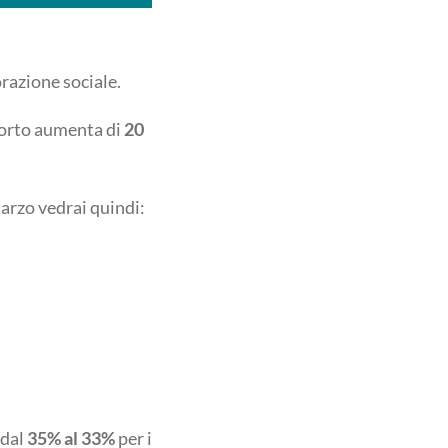
razione sociale.
porto aumenta di
20
marzo vedrai quindi:
 dal
35% al 33%
per i