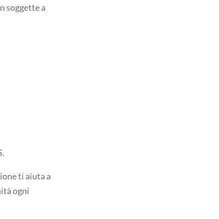
on soggette a
S.
one ti aiuta a
nità ogni