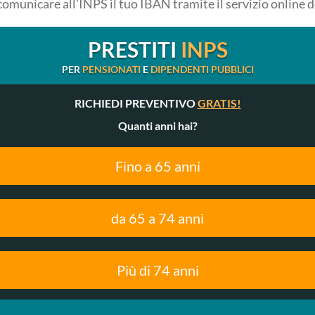
comunicare all’INPS il tuo IBAN tramite il servizio online 
PRESTITI
INPS
PER
PENSIONATI
E
DIPENDENTI PUBBLICI
RICHIEDI PREVENTIVO
GRATIS!
Quanti anni hai?
Fino a 65 anni
da 65 a 74 anni
Più di 74 anni