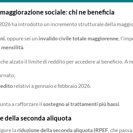
aggiorazione sociale: chi ne beneficia
o 2026 ha introdotto un incremento strutturale della maggio
ni
, oppure sei un
invalido civile totale maggiorenne
, l’im
 mensilità
.
che alzato il limite di reddito per accedere al beneficio. A 
ornato;
redito
relativi a gennaio e febbraio 2026.
nta a rafforzare il
sostegno ai trattamenti più bassi
.
e della seconda aliquota
igore la
riduzione della seconda aliquota IRPEF
, che passa