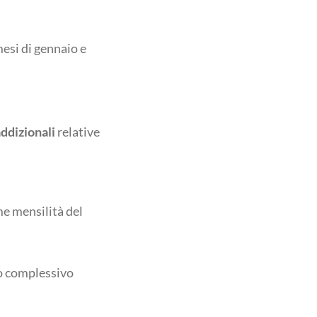
 mesi di gennaio e
ddizionali
relative
me mensilità del
lo complessivo