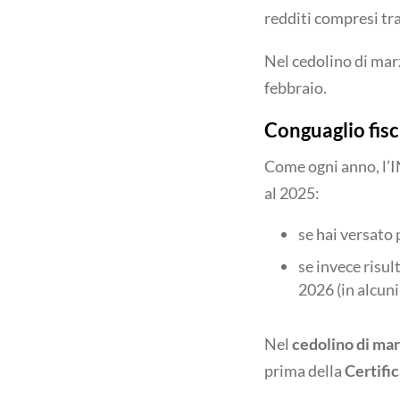
redditi compresi tr
Nel cedolino di mar
febbraio.
Conguaglio fisc
Come ogni anno, l’I
al 2025:
se hai versato 
se invece risul
2026 (in alcuni
Nel
cedolino di ma
prima della
Certifi