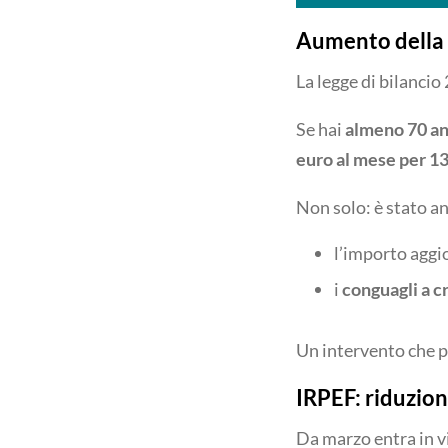
Aumento della m
La legge di bilanci
Se hai
almeno 70 an
euro al mese per 13
Non solo: è stato an
l’importo aggi
i
conguagli a c
Un intervento che pu
IRPEF: riduzion
Da marzo entra in v