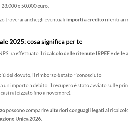
a 28.000 e 50.000 euro.
zo troverai anche gli eventuali
importi a credito
riferiti ai
ale 2025: cosa significa per te
NPS ha effettuato il
ricalcolo delle ritenute IRPEF
e delle
a
più del dovuto, il rimborso è stato riconosciuto.
ta un importo a debito, il recupero è stato avviato sulle pri
 casi rateizzato fino a novembre).
rzo
possono comparire
ulteriori conguagli
legati al ricalco
cazione Unica 2026
.