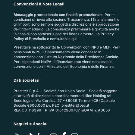
Convenzioni & Note Legali
Messaggio promozionale con finalità promozionale.
Per le
condizioni si rinvia alla sezione
Trasparenza
. I finanziamenti e
gli importi sono sempre soggetti a discrezionale approvazione
dell’intermediario. La consulenza preliminare è gratuita anche
in caso di non sottoscrizione del finanziamento. La
Privacy
Policy di Prestitalia
è consultabile qui.
Prestitalia ha sottoscritto le Convenzioni con INPS e MEF. Per i
pensionati INPS, il finanziamento viene concesso in
convenzione con l’Istituto Nazionale della Previdenza Sociale.
Per i dipendenti NoiPA, il finanziamento viene concesso in
convenzione con il Ministero dell’Economia e delle Finanze.
Dati societari
Prestiter S.p.A. – Società con Unico Socio – Società soggetta
all’attività di direzione e coordinamento di Ilion Holding srl
Sede legale: Via Corsica, 57 – 86039 Termoli (CB) Capitale
Sociale €600.000 i.v. PEC:
prestiter@pec.it
REA CB-116399 – P.IVA 01542900707 mOAM n. A3056
Seguici sui social