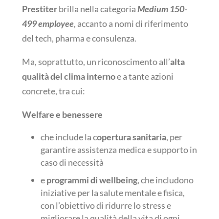
Prestiter
brilla nella categoria
Medium 150-
499 employee
, accanto a nomi di riferimento
del tech, pharma e consulenza.
Ma, soprattutto, un riconoscimento all’
alta
qualità del clima interno
e a tante azioni
concrete, tra cui:
Welfare e benessere
che include la c
opertura sanitaria
, per
garantire assistenza medica e supporto in
caso di necessità
e
programmi di wellbeing
, che includono
iniziative per la salute mentale e fisica,
con l’obiettivo di ridurre lo stress e
migliorare la qualità della vita di ogni