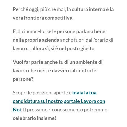
Perché oggi, più che mai, la
cultura interna è la
vera frontiera competitiva
.
E, diciamocelo: se le
persone parlano bene
della propria azienda
anche fuori dall’orario di
lavoro…
allora sì, si è nel posto giusto
.
Vuoi far parte anche tu di un ambiente di
lavoro che mette davvero al centro le
persone?
Scopri le posizioni aperte e
invia la tua
candidatura sul nostro portale Lavora con
Noi
. Il prossimo riconoscimento potremmo
celebrarlo insieme
!