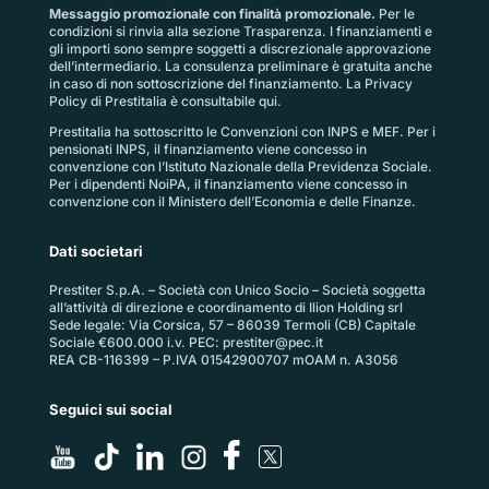
Messaggio promozionale con finalità promozionale.
Per le
condizioni si rinvia alla sezione
Trasparenza
. I finanziamenti e
gli importi sono sempre soggetti a discrezionale approvazione
dell’intermediario. La consulenza preliminare è gratuita anche
in caso di non sottoscrizione del finanziamento. La
Privacy
Policy di Prestitalia
è consultabile qui.
Prestitalia ha sottoscritto le Convenzioni con INPS e MEF. Per i
pensionati INPS, il finanziamento viene concesso in
convenzione con l’Istituto Nazionale della Previdenza Sociale.
Per i dipendenti NoiPA, il finanziamento viene concesso in
convenzione con il Ministero dell’Economia e delle Finanze.
Dati societari
Prestiter S.p.A. – Società con Unico Socio – Società soggetta
all’attività di direzione e coordinamento di Ilion Holding srl
Sede legale: Via Corsica, 57 – 86039 Termoli (CB) Capitale
Sociale €600.000 i.v. PEC:
prestiter@pec.it
REA CB-116399 – P.IVA 01542900707 mOAM n. A3056
Seguici sui social