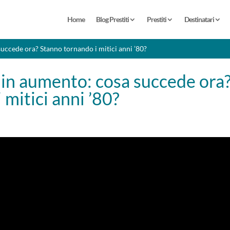
Home
Blog Prestiti
Prestiti
Destinatari
succede ora? Stanno tornando i mitici anni ’80?
 in aumento: cosa succede ora
 mitici anni ’80?