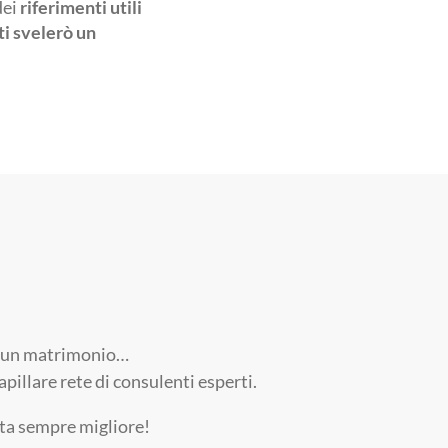
dei
riferimenti utili
ti svelerò un
ri, un matrimonio…
pillare rete di consulenti esperti.
ita sempre migliore!