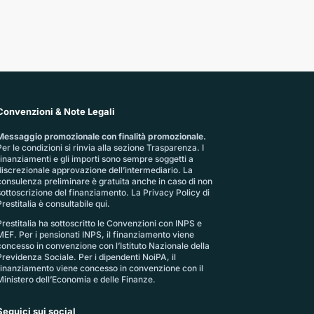
Convenzioni & Note Legali
Messaggio promozionale con finalità promozionale.
er le condizioni si rinvia alla sezione
Trasparenza
. I
finanziamenti e gli importi sono sempre soggetti a
discrezionale approvazione dell’intermediario. La
consulenza preliminare è gratuita anche in caso di non
sottoscrizione del finanziamento. La
Privacy Policy di
restitalia
è consultabile qui.
Prestitalia ha sottoscritto le Convenzioni con INPS e
MEF. Per i pensionati INPS, il finanziamento viene
concesso in convenzione con l’Istituto Nazionale della
Previdenza Sociale. Per i dipendenti NoiPA, il
finanziamento viene concesso in convenzione con il
Ministero dell’Economia e delle Finanze.
Seguici sui social