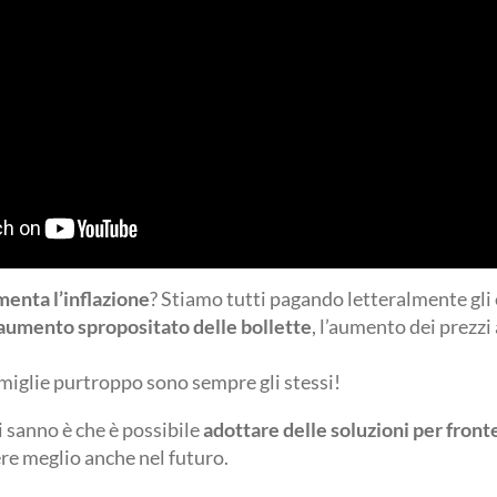
enta l’inflazione
? Stiamo tutti pagando letteralmente gli 
aumento spropositato delle bollette
, l’aumento dei prezzi
amiglie purtroppo sono sempre gli stessi!
 sanno è che è possibile
adottare delle soluzioni per fron
ere meglio anche nel futuro.