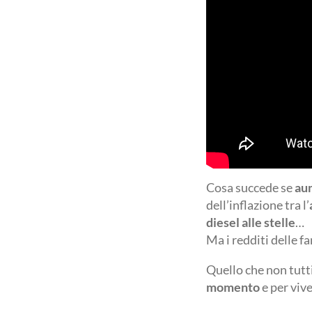
Cosa succede se
aum
dell’inflazione tra l’
diesel alle stelle
…
Ma i redditi delle f
Quello che non tutti
momento
e per viv