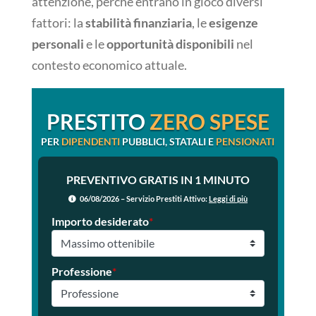
attenzione, perché entrano in gioco diversi
fattori: la
stabilità finanziaria
, le
esigenze
personali
e le
opportunità disponibili
nel
contesto economico attuale.
PRESTITO
ZERO SPESE
PER
DIPENDENTI
PUBBLICI, STATALI E
PENSIONATI
PREVENTIVO GRATIS IN 1 MINUTO
06/08/2026 – Servizio Prestiti Attivo:
Leggi di più
Importo desiderato
*
Professione
*