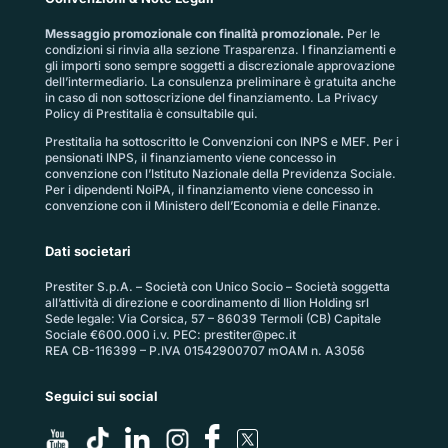
Messaggio promozionale con finalità promozionale.
Per le
condizioni si rinvia alla sezione
Trasparenza
. I finanziamenti e
gli importi sono sempre soggetti a discrezionale approvazione
dell’intermediario. La consulenza preliminare è gratuita anche
in caso di non sottoscrizione del finanziamento. La
Privacy
Policy di Prestitalia
è consultabile qui.
Prestitalia ha sottoscritto le Convenzioni con INPS e MEF. Per i
pensionati INPS, il finanziamento viene concesso in
convenzione con l’Istituto Nazionale della Previdenza Sociale.
Per i dipendenti NoiPA, il finanziamento viene concesso in
convenzione con il Ministero dell’Economia e delle Finanze.
Dati societari
Prestiter S.p.A. – Società con Unico Socio – Società soggetta
all’attività di direzione e coordinamento di Ilion Holding srl
Sede legale: Via Corsica, 57 – 86039 Termoli (CB) Capitale
Sociale €600.000 i.v. PEC:
prestiter@pec.it
REA CB-116399 – P.IVA 01542900707 mOAM n. A3056
Seguici sui social