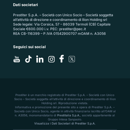
Dati societari
Prestiter S.p.A. – Società con Unico Socio – Società soggetta
all’attività di direzione e coordinamento di Ilion Holding srl
Sede legale: Via Corsica, 57 – 86039 Termoli (CB) Capitale
Sociale €600.000 i.v. PEC:
prestiter@pec.it
REA CB-116399 – P.IVA 01542900707 mOAM n. A3056
Seguici sui social
Prestiter è un marchio registrato di Prestiter S.p.A. – Società con Unico
Socio – Società soggetta all’attività di direzione e coordinamento di Ilion
Holding srl. Riproduzione vietata.
Informativa e promozione del presente sito a opera di Prestiter S.p.A. –
Società con Unico Socio, agente in attività finanziaria iscritto all’OAM al
n. A3056, monomandatario di
Prestitalia S.p.A.
, società appartenente al
Gruppo Intesa Sanpaolo.
Visualizza i Dati Societari di Prestiter S.p.A.