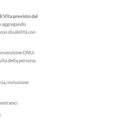
i Vita previsto dal
o aggregando
 con disabilità con
.
Convenzione ONU:
 vita della persona.
ia, inclusione
rientrano:
i