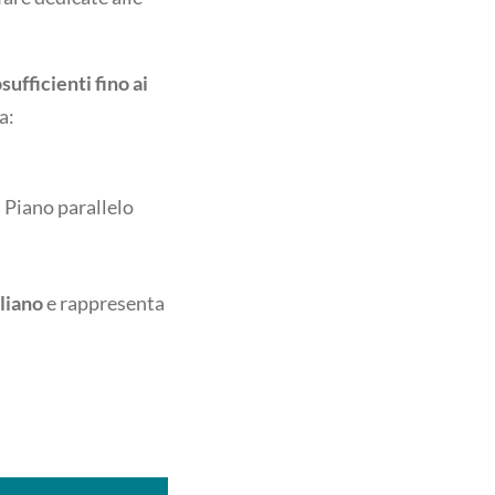
ufficienti fino ai
a:
 Piano parallelo
liano
e rappresenta