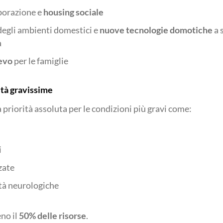
borazione e
housing sociale
egli ambienti domestici e
nuove tecnologie domotiche
a 
a
ievo
per le famiglie
lità gravissime
priorità assoluta per le condizioni più gravi come:
i
zate
ità neurologiche
no il
50% delle risorse
.