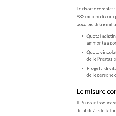
Le risorse complessi
982 milioni di euro p
poco più di tre milia
Quota indistin
ammonta a poco
Quota vincolat
delle Prestazio
Progetti di vi
delle persone c
Le misure con
Il Piano introduce s
disabilità e delle lo