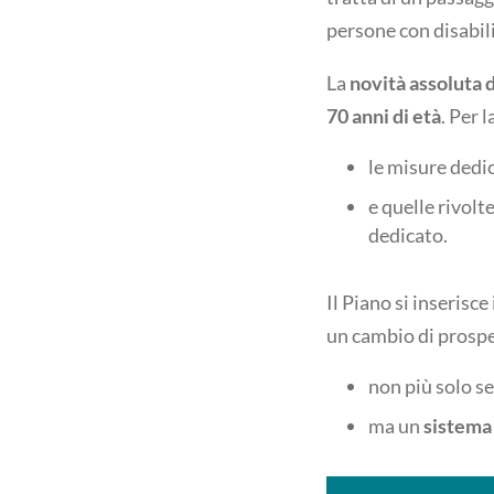
persone con disabili
La
novità assoluta 
70 anni di età
. Per 
le misure dedic
e quelle rivolte
dedicato.
Il Piano si inserisc
un cambio di prospet
non più solo se
ma un
sistema 