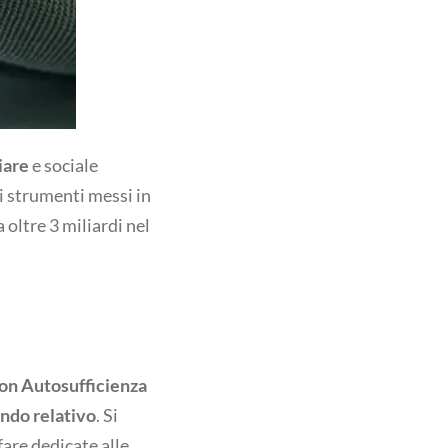
iare
e sociale
vi strumenti messi in
a oltre 3 miliardi nel
Non Autosufficienza
ndo relativo
.
Si
fare dedicate alle