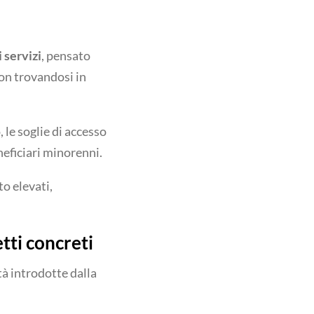
 servizi
, pensato
non trovandosi in
 le soglie di accesso
neficiari minorenni.
to elevati,
tti concreti
tà introdotte dalla