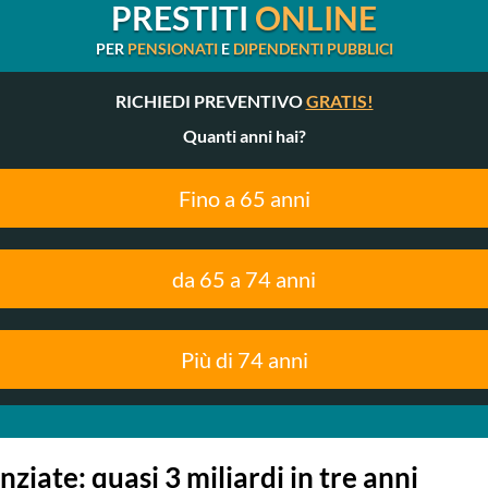
PRESTITI
ONLINE
PER
PENSIONATI
E
DIPENDENTI PUBBLICI
RICHIEDI PREVENTIVO
GRATIS!
Quanti anni hai?
Fino a 65 anni
da 65 a 74 anni
Più di 74 anni
nziate: quasi 3 miliardi in tre anni