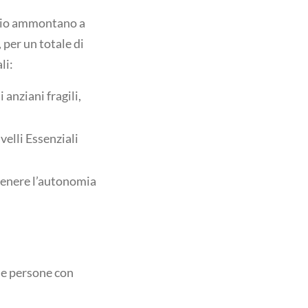
nio ammontano a
, per un totale di
li:
 anziani fragili,
velli Essenziali
tenere l’autonomia
lle persone con