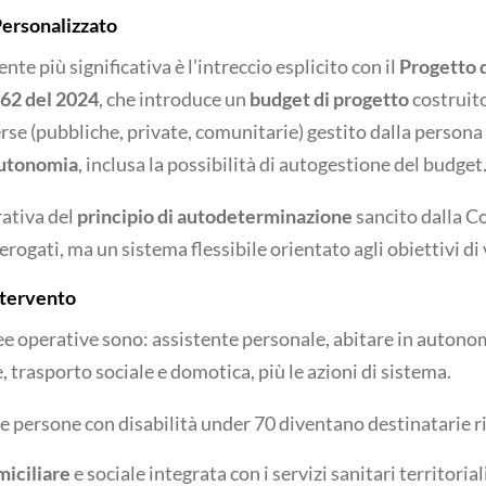
 Personalizzato
te più significativa è l’intreccio esplicito con il
Progetto d
 62 del 2024
, che introduce un
budget di progetto
costruit
erse (pubbliche, private, comunitarie) gestito dalla persona
autonomia
, inclusa la possibilità di autogestione del budget
ativa del
principio di autodeterminazione
sancito dalla 
erogati, ma un sistema flessibile orientato agli obiettivi di
ntervento
e operative sono: assistente personale, abitare in autonom
e, trasporto sociale e domotica, più le azioni di sistema.
 le persone con disabilità under 70 diventano destinatarie 
iciliare
e sociale integrata con i servizi sanitari territorial