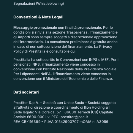
Segnalazioni (Whistleblowing)
Convenzioni & Note Legali
Messaggio promozionale con finalità promozionale.
Per le
condizioni si rinvia alla sezione
Trasparenza
. I finanziamenti e
gli importi sono sempre soggetti a discrezionale approvazione
dell’intermediario. La consulenza preliminare è gratuita anche
in caso di non sottoscrizione del finanziamento. La
Privacy
Policy di Prestitalia
è consultabile qui.
Prestitalia ha sottoscritto le Convenzioni con INPS e MEF. Per i
pensionati INPS, il finanziamento viene concesso in
convenzione con l’Istituto Nazionale della Previdenza Sociale.
Per i dipendenti NoiPA, il finanziamento viene concesso in
convenzione con il Ministero dell’Economia e delle Finanze.
Dati societari
Prestiter S.p.A. – Società con Unico Socio – Società soggetta
all’attività di direzione e coordinamento di Ilion Holding srl
Sede legale: Via Corsica, 57 – 86039 Termoli (CB) Capitale
Sociale €600.000 i.v. PEC:
prestiter@pec.it
REA CB-116399 – P.IVA 01542900707 mOAM n. A3056