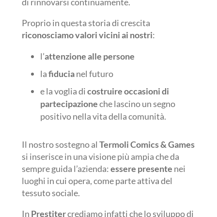
di rinnovarsi continuamente.
Proprio in questa storia di crescita
riconosciamo
valori vicini ai nostri
:
l’
attenzione alle persone
la
fiducia
nel futuro
e la voglia di
costruire occasioni di
partecipazione
che lascino un segno
positivo nella vita della comunità.
Il nostro sostegno al
Termoli Comics & Games
si inserisce in una visione più ampia che da
sempre guida l’azienda:
essere presente
nei
luoghi in cui opera, come parte attiva del
tessuto sociale.
In
Prestiter
crediamo infatti che lo sviluppo di