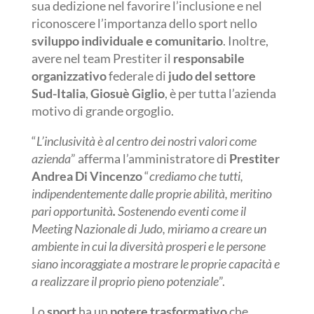
sua dedizione nel favorire l’inclusione e nel
riconoscere l’importanza dello sport nello
sviluppo individuale e comunitario
. Inoltre,
avere nel team Prestiter il
responsabile
organizzativo
federale di
judo del settore
Sud-Italia
,
Giosuè Giglio
, è per tutta l’azienda
motivo di grande orgoglio.
“
L’inclusività è al centro dei nostri valori come
azienda
” afferma l’amministratore di
Prestiter
Andrea Di Vincenzo
“
crediamo che tutti,
indipendentemente dalle proprie abilità, meritino
pari opportunità
.
Sostenendo eventi come il
Meeting Nazionale di Judo, miriamo a creare un
ambiente in cui la diversità prosperi e le persone
siano incoraggiate a mostrare le proprie capacità e
a realizzare il proprio pieno potenziale
”.
Lo
sport
ha un
potere trasformativo
che