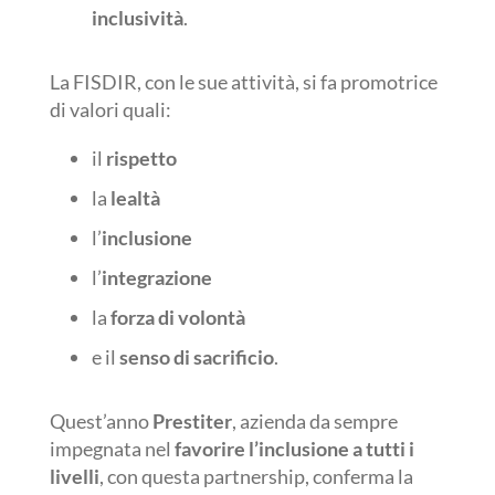
inclusività
.
La FISDIR, con le sue attività, si fa promotrice
di valori quali:
il
rispetto
la
lealtà
l’
inclusione
l’
integrazione
la
forza di volontà
e il
senso di sacrificio
.
Quest’anno
Prestiter
, azienda da sempre
impegnata nel
favorire l’inclusione a tutti i
livelli
, con questa partnership, conferma la