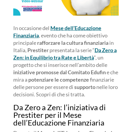
In occasione del
Mese dell’Educazione
Finanziaria
, evento che ha come obiettivo
principale
rafforzare la cultura finanziaria
in
Italia,
Prestiter
presentata la serie “
Da Zero a
Zen: in Equilibrio tra Rate e Libertà
“, un
progetto che si inserisce nell’ambito delle
iniziative promosse dal Comitato Edufin
e che
mira a
potenziare le competenze
finanziarie
delle persone per essere di
supporto
nelle loro
decisioni. Scopri di che si tratta.
Da Zero a Zen: l’iniziativa di
Prestiter per il Mese
dell’Educazione Finanziaria