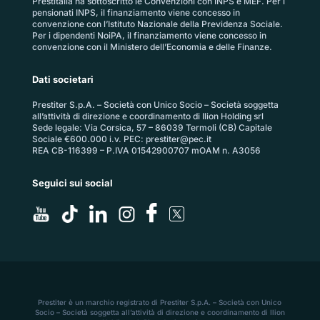
Prestitalia ha sottoscritto le Convenzioni con INPS e MEF. Per i
pensionati INPS, il finanziamento viene concesso in
convenzione con l’Istituto Nazionale della Previdenza Sociale.
Per i dipendenti NoiPA, il finanziamento viene concesso in
convenzione con il Ministero dell’Economia e delle Finanze.
Dati societari
Prestiter S.p.A. – Società con Unico Socio – Società soggetta
all’attività di direzione e coordinamento di Ilion Holding srl
Sede legale: Via Corsica, 57 – 86039 Termoli (CB) Capitale
Sociale €600.000 i.v. PEC:
prestiter@pec.it
REA CB-116399 – P.IVA 01542900707 mOAM n. A3056
Seguici sui social
Prestiter è un marchio registrato di Prestiter S.p.A. – Società con Unico
Socio – Società soggetta all’attività di direzione e coordinamento di Ilion