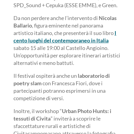
SPD_Sound + Cepuka (ESSE EMME), e Green.
Da non perdere anche l’intervento di
Nicolas
Ballario
, figura eminente nel panorama
artistico italiano, che presenterà il suo libro
I
cento luoghi del contemporaneo in Italia
sabato 15 alle 19:00 al Castello Angioino.
Un’opportunità per esplorare itinerari artistici
alternativi e meno battuti.
Il festival ospiterà anche un
laboratorio di
poetry slam
con Francesca Fiori, dove i
partecipanti potranno esprimersi in una
competizione di versi.
Inoltre, il workshop “
Urban Photo Hunts: i
tessuti di Civita
” inviterà a scoprire le
sfaccettature rurali e artistiche di
Civitacampomarano attraverso la fotografia.