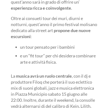
quest’anno sarà in grado di offrire un’
esperienza ricca e coinvolgente
.
Oltre ai consueti tour dei muri, diurni e
notturni, quest’anno il primo festival molisano
dedicato alla street art
propone due nuove
escursioni
:
un tour pensato per i bambini
e un “fit tour” per chi desidera combinare
arte e attività fisica.
La
musica avrà un ruolo centrale
, con il dj e
produttore Filoq che porterà il suo eclettico
mix di suoni globali, jazz e musica elettronica
in Piazza Municipio sabato 15 giugno alle
22:00. Inoltre, durante il weekend, la consolle
vedrà alternarsi dj del calibro di Kein, Lilith,