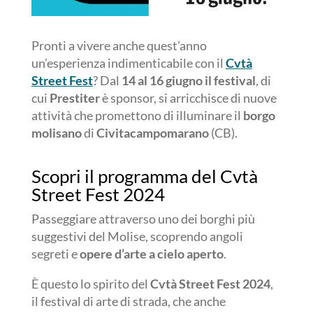
Pronti a vivere anche quest’anno
un’esperienza indimenticabile con il
Cvtà
Street Fest
? Dal
14 al 16 giugno il festival
, di
cui
Prestiter
è sponsor, si arricchisce di nuove
attività che promettono di illuminare il
borgo
molisano
di
Civitacampomarano
(CB).
Scopri il programma del Cvtà
Street Fest 2024
Passeggiare attraverso uno dei borghi più
suggestivi del Molise, scoprendo angoli
segreti e
opere d’arte a cielo aperto
.
È questo lo spirito del
Cvtà Street Fest 2024
,
il festival di arte di strada, che anche