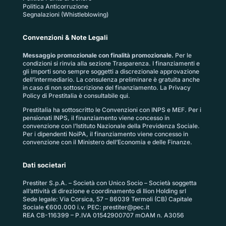
Politica Anticorruzione
Segnalazioni (Whistleblowing)
Convenzioni & Note Legali
Messaggio promozionale con finalità promozionale.
Per le
condizioni si rinvia alla sezione
Trasparenza
. I finanziamenti e
gli importi sono sempre soggetti a discrezionale approvazione
dell’intermediario. La consulenza preliminare è gratuita anche
in caso di non sottoscrizione del finanziamento. La
Privacy
Policy di Prestitalia
è consultabile qui.
Prestitalia ha sottoscritto le Convenzioni con INPS e MEF. Per i
pensionati INPS, il finanziamento viene concesso in
convenzione con l’Istituto Nazionale della Previdenza Sociale.
Per i dipendenti NoiPA, il finanziamento viene concesso in
convenzione con il Ministero dell’Economia e delle Finanze.
Dati societari
Prestiter S.p.A. – Società con Unico Socio – Società soggetta
all’attività di direzione e coordinamento di Ilion Holding srl
Sede legale: Via Corsica, 57 – 86039 Termoli (CB) Capitale
Sociale €600.000 i.v. PEC:
prestiter@pec.it
REA CB-116399 – P.IVA 01542900707 mOAM n. A3056