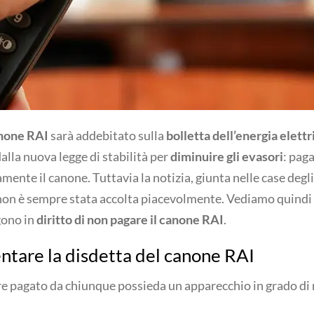
none RAI
sarà addebitato sulla
bolletta dell’energia elettr
dalla nuova legge di stabilità per
diminuire gli evasori
: paga
nte il canone. Tuttavia la notizia, giunta nelle case degli i
 non è sempre stata accolta piacevolmente. Vediamo quindi i
gono in
diritto di non pagare il canone RAI
.
ntare la disdetta del canone RAI
re pagato da chiunque possieda un apparecchio in grado di 