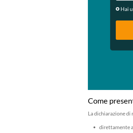
Hai u
Come present
La dichiarazione di
direttamente a