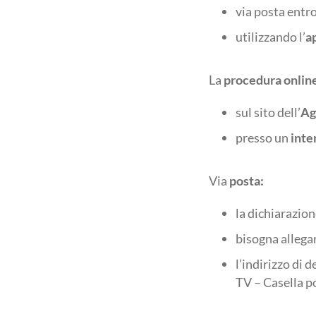
via posta entro
utilizzando l’
a
La
procedura onlin
sul sito dell’
Ag
presso un
inte
Via
posta:
la dichiarazio
bisogna allega
l’indirizzo di 
TV – Casella p