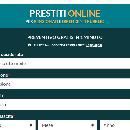
PRESTITI
ONLINE
PER
PENSIONATI
E
DIPENDENTI PUBBLICI
PREVENTIVO GRATIS IN 1 MINUTO
06/08/2026 – Servizio Prestiti Attivo:
Leggi di più
 desiderato
*
ione
*
ia
*
nascita
*