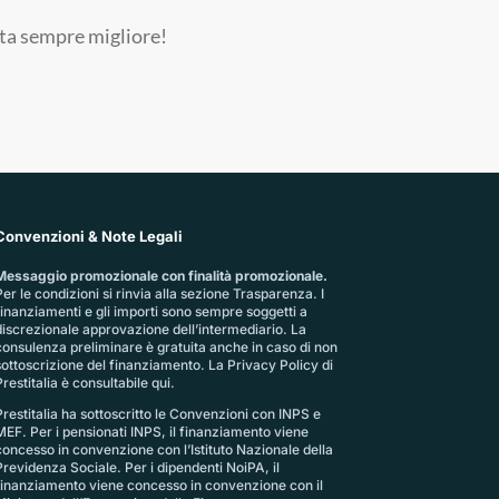
ita sempre migliore!
Convenzioni & Note Legali
Messaggio promozionale con finalità promozionale.
er le condizioni si rinvia alla sezione
Trasparenza
. I
finanziamenti e gli importi sono sempre soggetti a
discrezionale approvazione dell’intermediario. La
consulenza preliminare è gratuita anche in caso di non
sottoscrizione del finanziamento. La
Privacy Policy di
restitalia
è consultabile qui.
Prestitalia ha sottoscritto le Convenzioni con INPS e
MEF. Per i pensionati INPS, il finanziamento viene
concesso in convenzione con l’Istituto Nazionale della
Previdenza Sociale. Per i dipendenti NoiPA, il
finanziamento viene concesso in convenzione con il