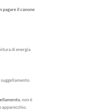
n pagare il canone
nitura di energia
il suggellamento
gellamento
, non è
o apparecchio.