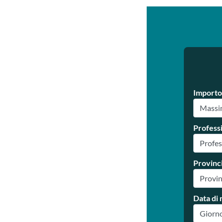
Importo
Profess
Provinc
Data di 