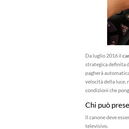
Da luglio 2016 il
ca
strategica definita 
pagherà automaticame
velocità della luce,
condizioni che pon
Chi può prese
Il canone deve esse
televisivo.