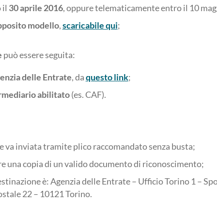
 il
30 aprile 2016
, oppure telematicamente entro il 10 mag
pposito modello
,
scaricabile qui
;
e
può essere seguita:
enzia delle Entrate
, da
questo link
;
rmediario abilitato
(es. CAF).
ne va inviata tramite plico raccomandato senza busta;
re una copia di un valido documento di riconoscimento;
destinazione è: Agenzia delle Entrate – Ufficio Torino 1 – 
ostale 22 – 10121 Torino.