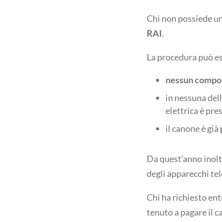
Chi non possiede un
RAI
.
La procedura può e
nessun compone
in nessuna dell
elettrica è pre
il canone è già
Da quest’anno inolt
degli apparecchi tel
Chi ha richiesto ent
tenuto a pagare il 