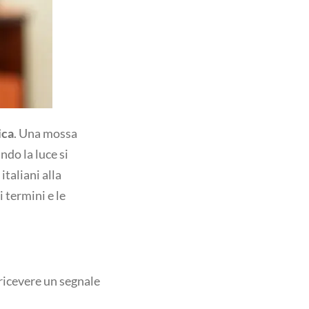
ica
. Una mossa
ndo la luce si
taliani alla
 termini e le
ricevere un segnale