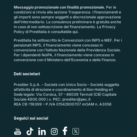
Messaggio promozionale con finalità promozionale.
Per le
condizioni si rinvia alla sezione
Trasparenza
. I finanziamenti e
gli importi sono sempre soggetti a discrezionale approvazione
dell’intermediario. La consulenza preliminare è gratuita anche
in caso di non sottoscrizione del finanziamento. La
Privacy
Policy di Prestitalia
è consultabile qui.
Prestitalia ha sottoscritto le Convenzioni con INPS e MEF. Per i
pensionati INPS, il finanziamento viene concesso in
convenzione con l’Istituto Nazionale della Previdenza Sociale.
Per i dipendenti NoiPA, il finanziamento viene concesso in
convenzione con il Ministero dell’Economia e delle Finanze.
Dati societari
Prestiter S.p.A. – Società con Unico Socio – Società soggetta
all’attività di direzione e coordinamento di Ilion Holding srl
Sede legale: Via Corsica, 57 – 86039 Termoli (CB) Capitale
Sociale €600.000 i.v. PEC:
prestiter@pec.it
REA CB-116399 – P.IVA 01542900707 mOAM n. A3056
Seguici sui social